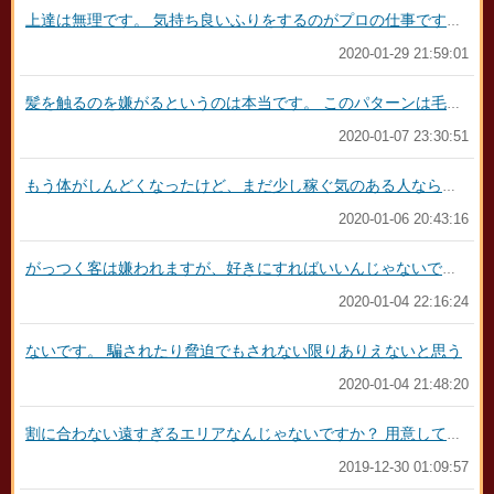
上達は無理です。 気持ち良いふりをするのがプロの仕事ですから、本気で気持ちいいことをしてほしいとは誰も思ってません。 好みでもなく彼氏でもない好きじゃない人にイカされるのは、うれしいことではありませんし女性は逆に不快感すら感じます。 だから本気で女性を気持ちよくするには、女性が相手を愛する心が必要なんです 体だけでは女性は心から気持ちいいと感じることはありません。どこかで拒絶してますし、労働時間ですから。 プロが考えることは、ここら辺で男性がイケば何分にくらいに終了するだろうということで焦ったりもしてます。 女性は計算して迫真の演技をしています。 時間制限のある環境でタイプでもない人とのＳＥＸに没頭できるような人はいません。イクときはまれに体調によってないとも限らないけど私は年に三桁とやってて１-2回くらいですね。でも終わった後だるくなりますね。イカそうとしてくる相手の顔を見てしまい、いつもうんざり気持ち悪く思います。相手を選んでやってるわけじゃないから。女性に選ばれなかった男性が来るところですしね。 そんな環境で働く女性を相手にしても上手くなることはないです。テクニックをみがきたいなら現実の彼女を作って長く付き合って、ＳＥＸであれこれ本音をぶつけあってください。風俗で遊ぶのはお金のある既婚者の遊びであるとおもいます。テクを磨く場所ではないです。 本音を言わない相手とＳＥＸしてもＮＧルールを理解していくだけでしょう。
2020-01-29 21:59:01
髪を触るのを嫌がるというのは本当です。 このパターンは毛質を褒めてほしかったんだと思いますので、髪を誉めえもらえてとても嬉しかったし話のネタにしただけだと思います。 トリートメントもしてもらって変わった髪質を自慢したのでしょう。触ってと言われたので普通に確認のために触ってみてほしかっただけです。色恋営業には全く関係ありません。 嫌われる頭の触り方は主に、ローションや性器を触った手で頭を押さえる、髪をなでる行為だったり、やっぱり頭を上から目線で子供にするようになでることに怒る女性は多いです。 それに何も言わずに赤の他人に髪をもてあそばれるとぞっとします。 髪は一日働くためにセットしているので、乱れても洗って直すことが出来ない場所です。電車にそのあと乗ったり公共の場所にもいかなきゃいけないし、あとのお客さんもいますしね。汚れやにおいや乱れをつけられたら迷惑です。 私は出勤前にシャワー派なので、帰ってきておっさんの汚れと匂いが髪についてたらとても気持ち悪くなります。 そうなるとへとへとになってるのにまたシャワー、起きてシャワー。接客するたびシャワーで大変です 新しいヘアスタイルを自慢するときに、嬢から求められて触るのは全く問題ないと思います。 そういうパターン以外は勝手に触ると絶対に本心はものすごく嫌がられます
2020-01-07 23:30:51
もう体がしんどくなったけど、まだ少し稼ぐ気のある人ならメールアドレスは教えてくれるかも この業界は言わないけど、半数以上は恋人がいたり結婚か、結婚適齢期の人たちなので 卒業ということは、結婚、彼氏と同居もあるかもしれません 借金を返済して、元通り生活をしたい人に、卒業後まで詮索するような真似は厳禁です 特にＬＩＮＥなんて、時間外のサービス残業です 誰も客なんかとチャットしたくありません プライベートで家族や友達、恋人と過ごす時間に平然とメッセージを送ってくる客なんかに構いたくありません いいお客さんで、まだ料金をもらいながら会いたい場合向こうから言ってきますので聞いてはいけません 料金の違う店に移る可能性だってありますし、後々面倒になるので普通は関わりたくありません
2020-01-06 20:43:16
がっつく客は嫌われますが、好きにすればいいんじゃないでしょうか？ 私はロングタイムで来てほしいです。 休憩を含めたら常識的に120分なら3回が限度だと思います。 何も触らなくても出ちゃうような人は仕方ないけど 5-6回は猿としか思えないし迷惑なので来ないでほしい。 大抵はたくさん出そうと思って初めてきても、そんな何度も出ないのが現実です。 1時間でがむしゃらにがっつくなんてセコすぎるとおもうので最初からロングで入ればいいと思う。 ショートに慣れている子は短い方が好きという子もいますが もし童貞なら下手だと思うので、ロングで指入れを激しくしようとか、クリを指先で強くひっかくとか、頭抑えて腰動かしてフェラさせるなんてしないように気を付けてください そういう客がロングなら地獄です
2020-01-04 22:16:24
ないです。 騙されたり脅迫でもされない限りありえないと思う
2020-01-04 21:48:20
割に合わない遠すぎるエリアなんじゃないですか？ 用意してそこに往復するには時間がかかりすぎる場合、その間にきた別のオーダーに行った方が稼げるんじゃないですか？ それもあるでしょうけど可能性としては、そのエリアから予約してくるのが貴方だけだった場合、汚くて不衛生な部屋にタオル、一年も取り替えないシーツ、掃除してない風呂、ボロアパートに安いコースで短時間で予約する、Ｈが下手な童貞あがりで、下手なのにしつこく触り続けるようなきもい客だったのかもしれないですね。 他水虫だとか、汗臭いとかいうケースもありますが、あえて行くほどのメリットがなくデメリットしかないので行くのが嫌なんでしょう。 楽なエリアに自分から来るならしぶしぶ受け入れるか個人的にブロックしたいってところだと思います
2019-12-30 01:09:57