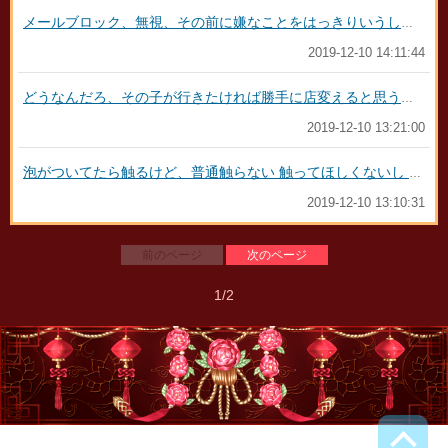
メールブロック、無視、その前に嫌なことをはっきりいうしかないです ただのストーカーわざわざ相手にしてやってるなんてあほらしくない？
2019-12-10 14:11:44
どうなんだろ、その子が行きたければ勝手に店変えると思うから言わないほうがいいと思いませんか？ もし同じ店にその子が面接でおちたら気まずいでしょ？ その子の仕事はその子が責任をもって選ぶべきじゃないでしょうか 相性があるから…短い時間の方が楽っていう子もいるし、長い方がいいっていう子もいます プレイにもよるから…
2019-12-10 13:21:00
泡がついてたら触るけど、普通触らない 触ってほしくないし 何度も指名ありそうだと、距離縮めて指名つなごうとしてやってるんだと思います いちゃいちゃするプレイが好きだと思われたんじゃないでしょうか
2019-12-10 13:10:31
前のページ
次のページ
1/2