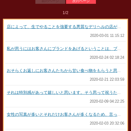
前のページ
次のページ
1/2
店によって、生でやることを強要する悪質なデリヘルの店があります。 誰か通報しようにも、女性が勝手にやったことにすれば店長は捕まらないと思ってるのかもしれません。 その女性は都合よく店の言いなりになってしまったのかも。もちろん営業の可能性もありますが… 利用されていると気づいてくれることを願うしかありません。 もちろん指名していいと思います。そのために頑張ったと思うので。 初めて会った知らない人に本音で入れたいと思う女性はいませんからリピートすらされないと尚かわいそうですね 相手は客ですから、客に入れることを拒否されて傷つく女性はいません。仕事が楽になるのはありがたいです。 客が喜ぶと思っているだけでしょうからこのサービスはいらないんだな、と納得して、次回から好みのプレイをするにすぎません
2020-03-01 11:15:12
私が思うにはお客さんにブランドをあげるということは、ブランドに価値を感じる人なんだと思います。 あと変なもの買わないでちゃんとおしゃれなブランドを返してほしいアピールもあると思いました。 だからブランドで返すと喜ぶんじゃないでしょうか？ブランドをもらったからと言ってブランドを返すのは予算もあると思いますが…下手に考えて買われるより、そのその女性のお気に入りのブランドから選ぶと無難です。料金はピンキリですし。 正直もらったならお客さんである以上最低見積もって３倍以上は最低料金をかけた方がいいとは思いますが…同じ料金で返されると女性の立場からは正直に言えば悲しいでしょうね。もし数千円のものなら１０倍は出すしてほしいと思います。ブランドもらって一万円以下のお返しはせこいと思いますし…とはいえ好きでもらったわけではないですから気持ちだと思いますが。 その女性の好きなブランドを聞いておくといかがでしょうか？ 女性店員さんなんかに聞きながら買うといいかもしれませんね。とはいえ身に着けるものは好みがありますので難しいと思いますし、その女性のお気に入りのものが分からない場合は、ブランドだけわかればハイブランドのポーチとかなら助かると思います。 シャネルの化粧下地クリームとかリップケアの無色のもの、ハンドクリーム、ボディクリーム、ジェルコートあたりのセットをラッピングしてもらうと、無難かな。 色は好みがありそうですしね。
2020-02-24 02:18:24
おそらくお返しにお客さんたちから甘い食べ物をもらうと思います。 私は普段でもお客さんからしょっちゅうチョコをもらってます。食べ物は要らないと思います。 もちろんプレイ中に時間をとって外出してコース料理や、高級ホテルでルームサービスを注文するなど（飲むのが本当に好きな人なら一緒にシャンパンなど）は喜ばれると思います。 もらっても困るのはダサいものです。これは食べ物以上にがっかりします。男性が考える女性のためのプレゼントは外しますので、本人が欲しいものをあげることが大事です。 でも普通は遠慮して正直に言わないと思いますので、女性にあげたら喜ぶプレゼントをググってみてください。 女性用に出てくるギフトセットなどは選ぶと女性が喜ぶものが出てきます。 きれいでかわいいパッケージに入っているのでおしゃれです。 他、ジョンマスターオーガニックの商品とか、ロクシタンのシアハンドクリーム、シャネルのｃｃや下地クリームなどの素敵な消耗品あたりが女性ならほぼ無難でしょうか。愛用の香水を聞いてプレゼントしたりするのもいいと思います。 自分がもってきてやったアピールで消耗品ではない飾りものを押し付ける人もいますが置き場に困ります。 身に着けるものや、飾り物はこだわりがあるのでプライベートの趣味が分からないと希望を聞かない限り難しいと思います
2020-02-21 22:03:59
それは特別感があって嬉しいと思います。そう思って祝うために来てくれただけで、とても感謝すると思いますよ。 正直に言えば時間枠をとって、予約してコース料理のレストランに連れていてくれたら嬉しいです。 更に欲張るなら貸し切りでデートがいいかな。 最後の特別感が増しますしね。 でも限られた時間の中だけだとしたら、プレゼント+飲み物と、並んでる人気店の食べ物でしょうか。食べ物は嫌がる子もいるので人によりますが… その嬢の好みがわからないので、その場合本人に好みをさりげなく聞いておいた方がいいと思います 話だけであっても気持ちが伝わって嬉しいと思うけど
2020-02-09 04:22:25
女性の写真が多いとそれだけお客さんが多くなるため、言っても中々写真を削除しようとしない店が多々あります。 過去に私は辞めても写真を消してくれずに使い続けられて、内容証明も送ったケースがありました。 しっかりした店以外は辞めてても写真を簡単に消してくれません。 長期休暇なら店が聞けば教えてくれると思います。数週間-一か月程度なら体を壊した、旅行などがあるでしょう。 そうでないケースは、女性にＮＧな事や嫌がる事、無理に何か言うことを聞かせようとした事などが原因でブラックリストに入れられた可能性があります。 思い当たる場合はもう二度と解除にはならないと思うので諦めるしかないです。
2020-02-03 20:32:06