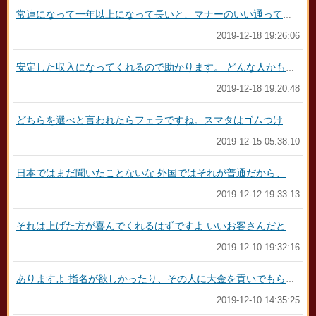
常連になって一年以上になって長いと、マナーのいい通ってほしい楽な客にサービスはしますね お茶菓子を持っていくとか、その人の好みのものを身に着けるなど まず、ルール以外のプレーを要求する客がいいお客さんであることは100％ないので 貴方がそのようなことを考えている以上確実に迷惑な客かと思います 来てほしくないですね
2019-12-18 19:26:06
安定した収入になってくれるので助かります。 どんな人かもわかるし接客が楽になりますね ただ、面倒なプレーを要求されたり、勘違い野郎のＡＶを真似しに来るような客だともう勘弁してくれ またあいつって凹みます 割に合わないと思ったときはブロックします
2019-12-18 19:20:48
どちらを選べと言われたらフェラですね。スマタはゴムつけてないのと同じだし、リスクを感じるので私はやりません。そりゃ当然手が一番楽ですね
2019-12-15 05:38:10
日本ではまだ聞いたことないな 外国ではそれが普通だから、外国人を予約するときはありえますが その分料金が最初から加算されているような高額の値段設定ですね
2019-12-12 19:33:13
それは上げた方が喜んでくれるはずですよ いいお客さんだと思えば、好感度も上がるし笑顔で接客できると思うし でも入浴剤のプレゼントって… 普通は働いてる子がプレゼントなんてくれないのにくれたんだから、そのお返しに同じ金額とかケチすぎ… ブランド物買ってあげてください せめてお気に入りの香水とか、有名店の焼きたてのパイとか、せめて生活の木レベルのアラガンオイルシャンプーコンディショナーセットとか… 対等じゃないんだから遊んでる人がお金出すところなんだし
2019-12-10 19:32:16
ありますよ 指名が欲しかったり、その人に大金を貢いでもらいたいときに会います
2019-12-10 14:35:25