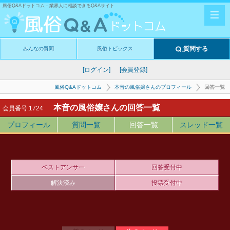
風俗Q&Aドットコム - 業界人に相談できるQ&Aサイト
質問する
みんなの質問
風俗トピックス
[ログイン]
[会員登録]
風俗Q&Aドットコム
本音の風俗嬢さんのプロフィール
回答一覧
本音の風俗嬢さんの回答一覧
会員番号:1724
プロフィール
質問一覧
回答一覧
スレッド一覧
ベストアンサー
回答受付中
解決済み
投票受付中