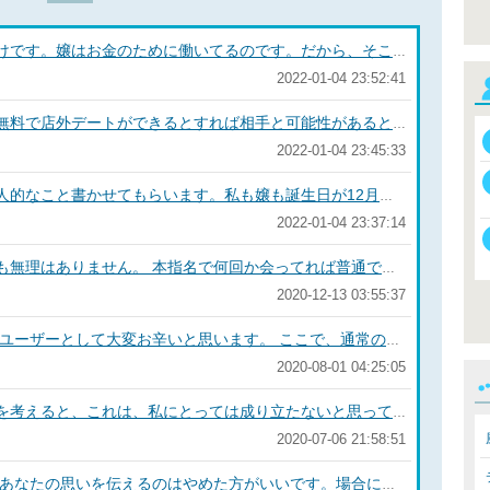
しつこい男は嫌われます。ただそれだけです。嬢はお金のために働いてるのです。だから、そこを尊重してあげないといけません。あなたが、1千万も2千万も出したりできますか？ あと、誰しも踏み込まれたくないスペースがあります。それを尊重しないと彼女だってできないですよ。
2022-01-04 23:52:41
お店でいくら会ってもお客さんです。無料で店外デートができるとすれば相手と可能性があると思います。 よく考えて欲しいのは、自分だけって思うのは自由ですが、自分にもするなら他でもしてるって思うことです。 例え、他でしてても嬢は言いません。 それに耐えられるなら、続けてみてもいいと思います。
2022-01-04 23:45:33
クリスマス過ぎてしまいましたが、個人的なこと書かせてもらいます。私も嬢も誕生日が12月なのでお泊まりで、誕生会をしました。私もプレゼントをしましたが、嬢からもプレゼントをいただきました。 クリスマスについては、LINEでスイーツをプレゼントしました。 年末にも会って2人で忘年会をしました。 私が思うには、クリスマスとかバレンタインとかは、イベントだと思いますので、スイーツとか小物とかささやかなものでいいのかなと思います。 もらったら嬉しいけど、あまり高いものだとお互いに難しいのかと思います。 それよりも、その時間を楽しんで盛り上がる方がいいのかなと思います。 みなこさんの笑顔が1番のプレゼントだと思います😊
2022-01-04 23:37:14
初めての嬢なのでそう感じてしまうのも無理はありません。 本指名で何回か会ってれば普通です。 逆に何度か会っていて毎回天気の話もしてられないので、それらしい話をしますが、全てが本当とは限りません。 ましてやプレイの30分程度の会話は、相手も楽なのです。 例えば、 comoさんが既に、LINEや電話番号などの交換をしていて、 お店に来ない時でも、嬢からの営業ではなく、何気ない会話などがきてラリーで盛り上がったり、金銭が絡まないで外で何度か会う関係であれば文句なしだと思います。 風俗嬢は特に、お金が絡まないことは極力しません。キャバ嬢のように営業をしないのは、プレイ料金が決まってるからです。 でも、話しの感じからも 嫌われてはいないと思いますので、 プレイの最中は思い切ってサービス内で楽しんでください。 ちなみに自分の経験からすると LINEは嬢から交換したいと言われた。 オプション料金はサービスしてくれた。 親しい呼び名を提案されたなど、 嬢発信での場合グッと親しい関係になります。 comoさんもぜひとも楽しんでください！
2020-12-13 03:55:37
タカハシさんの心中を察します。 同じユーザーとして大変お辛いと思います。 ここで、通常の友人関係、恋人関係で考えてみると少しは冷静になれるのかなと思います。 何度かお店で会って、 相手にも信用を得て、LINE交換、姫予約まで繋がりを持ったのだと思います。 通常ですと友達関係ぐらいまで行ったのかもしれません。 日常関係でも、こちらは思い当たらず、 突然、既読スルーやLINEを拒否をされたりとかあったりすると思います。 でも、その時に 相手はあなたに理由を言いますか？ 恋人関係でも、理由を言わず、 振られることもあると思います。 理由をいうというのは、 言われる側も辛いですが、 いう側も相手にどう思われるか、 さらにはいうことで、 何かされる可能性もあるため、 負担が大きいと思います。 もう一度、 タカハシさんの今までの嬢に対する態度を思い返してみてください。 何かサインはありませんでしたか？ 必ず、態度、仕草、言動、LINEなどの変化があったはずです。 もし、逆に気付かないのでしたら、 風俗店には行かない方が良いと思います。 あと、わからないけど、 風俗では遊びたいのでしたら、 その女性と相性が悪かったと割り切るべきです。 普段、デートや遊びに行って、 楽しい時間を過ごせたと思っても、 相手には退屈だったり、 嫌な気分になったりして、 関係が終わってしまうこともあると思います。 同様に、嬢も1人の女性です。 あなたとの時間をお金の関係ですが、 友達関係や恋人関係のように、相手を尊重して遊んでいれば、 相手も精一杯サービスをしてくれると思います。 逆に、相手を下にみたりサービスされて当然や仲良くなってきたのだから、少し強引にプレイしたとすれば、身体に負担になったり、傷ついたりする場合もあります。宅配系ですが、強引に手でされたので、腫れたり傷ついたりしたといって、見せてもらったこともあります。(もちろんそのお客さんには言えないと言ってました。) 今回は本当に残念でしたが、 一度自分の中で総括して、 遊んでみることをお勧めします。 まだまだ、素敵な嬢もたくさんいますので、 相手を尊重して楽しく遊んで欲しいと思います。
2020-08-01 04:25:05
まず、一般に男女の友情は成り立つかを考えると、これは、私にとっては成り立たないと思っています。なので、風俗嬢とお客さんの友情はないと思います。 しかし、仲良しさんだったらどうでしょうか？友達関係って、お友達になろうと思ってなるものではないと思います。趣味が合う、好みが似てる、話が合うそんなことで、人は惹かれて、いつのまにか仲良しになっているのだと思います。 そう考えると この娘と付き合いたいとか、 店外したいとか 友達としてプライベートで会いたいとか そういうのって、 結果的にそうなるのであって、 最初から下心が見え隠れすると 風俗嬢とお客さんの関係は永遠に変わりません。 まずは、時間内を2人で楽しむ、 また、相手を楽しませる。 サプライズ的なことをしてみてはいかがでしょうか？ 相手に会いたいとか、 ◯◯さんと一緒だと時間がすぐすぎちゃうとか そういうふうになると 相手も少しづつ、 心を開いてくれます。 こちらからじゃなくて、 相手からLINE交換しよとか 相手からLINEが来たりなど、 どちらかというと受け身の感じの始まりの方が、 相手と近くなれる気がします。 まずは、相手の話をよく聞いてください。 そして、答えを導くのではなく、 共感してください。 そうするとだんだん、 自分のことを話しする様になりと思います。 そうなって、 存在が近くなってきたら、 好きなことやものを聞いたりして、 写真などみせたりして、 こないだこんなお洒落な店があったんだよねとか ◯◯とか美味しいよねとか 話すと 興味を持ってる相手であれば、 行ってみたいとか ◯◯好きなんですかとか 話しが盛り上がってきて、 自然に誘える状況になると思います。 そうなっていけば、こっちのものです。 とにかく、焦っちゃダメです。 あと、時間をかけるべきです。 そして、ダメ元と思うことです。 そうすれば、いいことが起きるかもしれません。ご検討をお祈りしています！
2020-07-06 21:58:51
悪いことは言いません。 今の段階で、あなたの思いを伝えるのはやめた方がいいです。場合によると出禁になります。そして、お店公認でお付き合いは100%あり得ないと思います。 とkokoroさんには厳しいことを書かせてもらいましたが、 ひとつだけチャンスがあるとすれば、 相手の趣味や好みに共感して、信頼を得ることです。 いまのkokoroさんの前のめりの状況は、 自分が好きなんだから、 あなたも好きになれと言っているようなものです。 それよりも、時間はかかりますが、 相手に信頼され、頼られる状況になれば、 自然と相手の連絡先やプライベートなことも教えてくれると思います。 これは、通常の恋愛でも一緒です。 特に、キャバと違って、 風俗はお客さんの支払う金額は決まってますので、 色恋営業をかける可能性が下がります。 そして、ちょっと聞いた話ですと 基本、お客さんのことは、 お金としか思っていません。 それなので、そこを抜け出さないと 男女関係には発展しません。 と考えると kokoroさんといると楽しいなとか もっとお話ししたいなとか あなたに魅力を感じないと 次の一歩はありません。 悪いことは言いません。 まずは、指名した時間内 マナーを守って、 お互いに楽しく過ごすことを考えると いいことがあるかもしれません。 若さに任せて焦らないでください。 あと、お店に行く時は、 爪は深爪ぐらいまで短くする。 カドをとる。 行く前にシャワーなど浴びて、 体臭を抑える。 あと、口臭についても気をつける。 女性は、お客さんをよく見ています。 まずは、kokoroさんは清潔感があって、 エロいこと楽しいって思われるように頑張ってください。