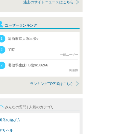
過去のサイトニュースはこちら
ユーザーランキング
1
清酒東京大阪出張e
2
了時
一般ユーザー
2
暑假學生妹TG搜sk38266
風俗嬢
ランキングTOP10はこちら
みんなの質問 | 人気のカテゴリ
風俗の遊び方
デリヘル