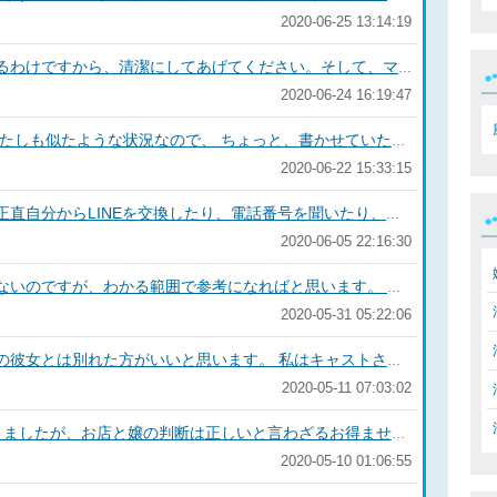
2020-06-25 13:14:19
まず、女性の大切な部分に異物を入れるわけですから、清潔にしてあげてください。そして、マナーとして、爪を切ってちゃんとヤスリでカドを処理してください。 そして出来るだけ、指の腹の部分で、優しく触ってください。感じるポイントやGスポット、ポルチオなどは、それぞれの位置があると思いますので、女性の表情や息遣いを感じながら、徐々に強めにしてください。 ある程度、感じてくると少しぐらい強くないと刺激を感じないかもしれません。でも、注意するのは、爪先や肌の弱い部分などがありますので、常に注意してプレイしてください。 わたしが、嬢とプレイした時に、 すごく気持ちよくなってくれて、 話も弾みました。 それは、前戯の部分で普段しない部分を濃厚に攻めました。そこから徐々に大事な部分に近づいていくと嬢も受け入れ態勢になりますので、 直接手マンするよりも、時間をかけることもいいと思います。 そして、残念だったのは、 わたしの前のお客さんに、 触られ方が強引だったようで、 おまたの部分が赤く腫れ上がっていました。 嬢はお客さんになかなか言えないのだと思います。クイルさんも、風俗を愛するものとして、 嬢の身体に気を付けてあげて、楽しい時間をお過ごし下さい！
2020-06-24 16:19:47
風俗嬢の方ということなのですが、 わたしも似たような状況なので、 ちょっと、書かせていただきます。 わたしの場合は、 ソープではないのですが、 お店の時に連絡先を嬢の方から教えてくれました。 最初は、LINEを送っていいのか戸惑いましたが、 時々向こうからもきていたし、 会おうということも言ってくれてたので、 卒業後も、LINEのやりとりなどしています。 あと、あもんさんと同じように、 会話の中で家族のことや友達の話など、プライベートな会話もさせてもらってます。 ほんと普通の仲良しの関係になってます。 その彼女が言ってたのは、 お客さんはお客さんとしてしか見られない。 でも、その中でも、一部の人は、 それ以上の可能性があるようです。 今は、プライベートで会う関係ですが、 このコロナの状況の中で、 関係を継続させるのは本当に大変でした。 ひとつあもんさんに言えることは、 焦らないことです。 そして、出来るだけ相手のペースに合わせてあげることです。 相手は、最初のうちはやはり警戒しています。 だから、その不安な気持ちを解消してじっくりと関係を作っていけば、 次のステップに行けると思います。 あもんさんのご健闘をお祈りしています！
2020-06-22 15:33:15
私は、風俗が好きで時々行きますが、正直自分からLINEを交換したり、電話番号を聞いたり、プライベートなことを聞いたりってほとんどしたことがありません。その時間内を楽しく満足できればいいかなといつも思っています。 ただし、1人だけ仲良しになった嬢がいまして、その時も、LINEをこちらから聞いたわけでもなく、趣味があって会話が弾んで、嬢の方から教えてくれました。 なので、恐る恐る時々送ったりしてましたが、そのLINEの名前も後々本名だったのがわかって、嘘じゃないのがわかってこちらがびっくりしました。 ぽこぽこちんさんの言うように、都合が悪ければ、嘘をついたりするのも2人が楽しい時間を過ごせるならありだと思います。 そこで、私自身のことを考えると連絡先や店外など、プライベートなことを聞かなかったことやどちらかというとこちらのプライベートをさらしたのが、ある意味良い関係につながったかなと思っています。 今は、その嬢はやめた状態ですが、基本的には、聞き役にまわるのが良いと思います。嬢も人間ですから、必要で有れば個人情報も話しますし、信用していると本当に友達などの仲良し関係になると思います。 ぽこぽこちんさんが、どういう関係をお望みなのかわかりませんが、せっかく仲良くなった関係なら、相手を1人の女性と尊重しつつ、少しづつ距離を近づけるのが良いと思います。 お客さんとの関係であったとしても、いい関係なら、お店で良い対応をしてくれると思いますし、それ以上になったとしたら、お互い良い関係に発展するかもしれません。 私は、男性ですから、デートなどの場合お金はこちらが持ちますが、1時間いくらとかそういうものは発生しない関係です。 ぽこぽこちんさんには、是非とも、1人の男女という良い関係を築いてもらって、楽しい風俗ライフを過ごしてもらえればいいと思います。
2020-06-05 22:16:30
ひなたさんの状況が文章でしかわからないのですが、わかる範囲で参考になればと思います。 まず、ひなたさんのデリヘル に勤める動機ですが、はっきり言うとお金だと思います。これは、すごく重要なことだと思いますので、まずはこれを定義します。 次に、今の社会情勢ですが、 コロナの中、風俗関係の方のご苦労をほんとうに感じます。その中で、プライベートでも、よくしてくれる方がいることは、いまの状況を考えるとありがたいのかもしれません。ただし、その方が、ひなたさんが満足するぐらいお金を払ってくれるかと言うとそれは難しいとおもいます。 私も知り合いに風俗の嬢がいて、今はおやすみしていますが、また始めたいという話になれば、残念ながらそれを止めることはできません。それは、最初にお話ししたようにお金が必要だからです。 嬢の方々の事情はあると思います。お客さんで、素敵な方もいらっしゃるかもしれませんが、その女性の全てを補うことは難しいと思います。また、ひなたさんがこの仕事が好きだとするなら、ぜひ続けて欲しいと思います。 私たちユーザーも、このコロナで自粛していましたが、今はむんむんしていてそろそろ我慢の限界です。ひなたさんのような素敵な女性がいないと犯罪に走ってしまうかもしれません。それを減らすためにも、男性の方には悪いですが、ひなたさんを応援してくれるならば、お店で応援して下さいと割り切ることも大切だと思います。 結局は、その男性は独占したいだけなので、本当にひなたさんのことを考えてくれる人ならば、理解してくれると思います。いやらしい話になりますが、お店に出るぐらいいただければとも思いますが、それは双方ともいろんな意味で負担になるのでやめたほうがいいと思います。 くれぐれもお体に気をつけて頑張ってください。ひなたさんの人生ですから、自分がどうしたいのかよく整理なされると今後のことがよくわかるかもしれません。
2020-05-31 05:22:06
そんなことで腹立てるなら、風俗関係の彼女とは別れた方がいいと思います。 私はキャストさんの気持ちはわかりませんが、何を好き好んで知らない人とコミュニケーションとったり、からだをさわったりさわられたりするのでしょうか？ ゼームさんは、いわゆる仕事と私どっちが大事って言ってる女性と同じ心理です。 それじゃなくても、キャストさん自身も、メンタル相当やられます。それを理解してあげるのがゼームさんじゃないですか？もし、つまらないことで争ってしまうなら、お別れした方がいいと思います。 彼女さんの気持ちを全て受け入れて見るのはどうですか？
2020-05-11 07:03:02
少なくとも内容を2回読ませていただきましたが、お店と嬢の判断は正しいと言わざるお得ません。はっきり言って、ストーカー予備軍です。 文章を読んでいて不思議に思ったのが、自動車免許でしょ。誰でもとれます。うちの母親も50の時苦労しながら取りました。全然、すごくないです。それを運命感じちゃう神経がおかしいです。 あと、Ksさんは彼女の何を知ってるのですか？ LINEなどの交流はありますか？自分からではなく相手から教えてくれましたか？ 本名や住所、電話番号など相手から教えてくれましたか？ あなたの考えはオナニーと一緒です。 出禁にされるの当然です。 あと、一番笑えたのは、 一度やった人としかできない。 最初からオレきみと2回目ってあり得ないでしょう。日本語崩壊してます。 悪いことは言いません。 もし、まだ、風俗にいきたいなら、 自分よがりはやめましょう。 ホントに気があったり もっと、一緒にいたいと相手がおもってくれたときは、相手も人間ですから、 向こうから、お誘いがあると思います。 これを反省材料として、つぎのチャンスに期待しています❗
2020-05-10 01:06:55