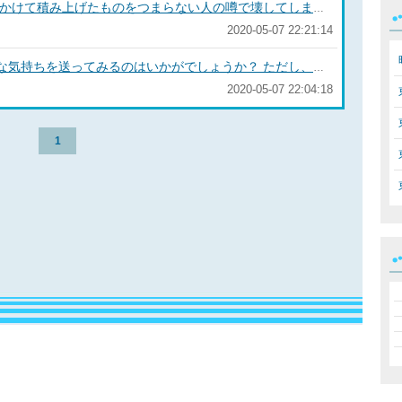
無理でしょう。 サマーさんが、時間をかけて積み上げたものをつまらない人の噂で壊してしまったのですね。 多分、それが彼女にとっては1番嫌なことだったのではないのでしょうか？ 着信拒否や受信拒否になってないことが前提ですが、相手の気持ちになって、相手の好む話題や興味があることを時々送ってみることはどうでしょうか？ あなたに興味がなければ、既読自体つかない。いくらか気になってれば、既読スルー。気になれば何かしらの返信があると思います。出来るだけ重くないように、時間をかけるべきです。 焦りは禁物です。 幸運を祈ります。
2020-05-07 22:21:14
もし、わかるのならば、あなたの素直な気持ちを送ってみるのはいかがでしょうか？ ただし、返事がない場合もありますし、良い返事は、あまり期待はしないほうがいいと思います。 と言いながらも、他の人よりも、印象として残るためには、さりげなさが意外と効きます。
2020-05-07 22:04:18
1