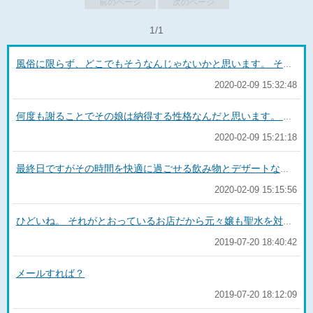
前のページ
次のページ
1/1
風俗に限らず、どこでもそうなんじゃないかと思います。 それと、クソ客が良客のフリをするのは難しいと思います。 利用する側は良客がどのようなものなのかが分からないが、嬢は多くの客をこなす中で良客の特徴を知っているので付け焼き刃的に良客を演じてもそれはそれとして見られるでしょう。 ただ、風俗はお遊びですから相手軸の価値観にとらわれる必要はないと思いますよ。自分軸に合わせてくれるサービスを提供してくれる良い嬢に巡り会うといいですね。
2020-02-09 15:32:48
何度も謝ることでその娘は納得する性格なんだと思います。 なので、許しているということを伝えることと、また次回も自分の場合には当欠しても気にしなくて大丈夫と言うことを伝えてあげれば安心するのではないでしょうか？ ただ、なんでも許してあげると言う態度を示すとサービスを怠る娘も多いので、仕事を頑張るあなただから許すということを伝えるのもお忘れなく。
2020-02-09 15:21:18
最終日ですがその時間を快適に過ごせる飲み物とデザートなどがあれば充分だと思います。 卒業祝いということで高くても3,000円程度のボディクリームなどを渡してあげてはどうでしょうか？ お祝いを渡してあげる理由は、お祝いと言うこともありますがメッセージカードを入れるために渡してください。 なぜなら、風俗に出戻ってくる人もわりと多いですから、そのメッセージカードにもし出戻ってくることがあれば。。とフリーアドレスなどを記入しておきましょう！
2020-02-09 15:15:56
ひどいね。 それがとおっているお店だから元々嬢も聖水を対応する気はなかったと思いますよ。 私のお店だと、返金されるのはもちろん割引券も渡してもらえますよ。 それにたとえば、100分コースで60分で終わったとしたら、40分ぶんの差額も返金されますよ。 嬢としても60分のお給料になるので100分一緒にいてもらうように頑張りますけど。 でもそういうお店で女の子も働いてしまうとちょっと常識のあるお店に行くと厳しいとかですぐに辞めていきますね。 激安店はそういう女の子が多いと思います。 もし、激安店でそういうことにあったのならそういうものだと思いますけど、でもまあ、聖水は専門のジャンルに行った方がいいですよ。 ヘルスだとほとんどの子がイヤがりますから。
2019-07-20 18:40:42
メールすれば？
2019-07-20 18:12:09