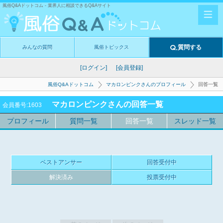
風俗Q&Aドットコム - 業界人に相談できるQ&Aサイト
質問する
みんなの質問
風俗トピックス
[ログイン]
[会員登録]
風俗Q&Aドットコム
マカロンピンクさんのプロフィール
回答一覧
マカロンピンクさんの回答一覧
会員番号:1603
プロフィール
質問一覧
回答一覧
スレッド一覧
ベストアンサー
回答受付中
解決済み
投票受付中