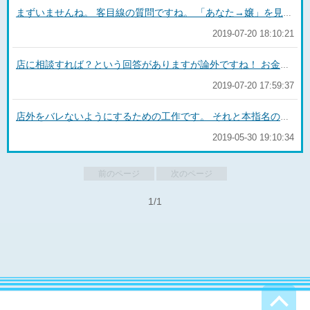
まずいませんね。 客目線の質問ですね。 「あなた→嬢」を見ていますが 「嬢→大勢の客のほんのひとり」 万が一、さっきのお客さん、物足りなかったかな？って思ったとしても、 次の接客以降、それを思い出すことは一切ないですね。 もし、本指名で次に来てくれたときに嬢がこの間のプレイのことあれからずっと気にしてたんですけどって言われたとしたら、そうなんだ！って喜んでくださいね。 そういう風に言うのが風俗の接客というものですから。
2019-07-20 18:10:21
店に相談すれば？という回答がありますが論外ですね！ お金をかけて広告を出して集客した客を自分のものにしてるわけですから店の売上泥棒です。 店外のトラブルにも店が仲裁してくれるなんてのは幻想です。 無事に解決したところで怖くなったので辞めますといって辞められる確率大の子に時間と手間をかけることはないですね。 話を戻しまして、 結婚をされているんですから連絡先削除+退店ですね。 風俗勤務は墓場まで持って行け！が基本です。 ご家族に、風俗勤務バレ+不倫バレはあなたの人生に無しでしょ？ 客の店外の目的は、タダマンオンリー！ 風俗で働く貴女の目的はエッチなことをしたいわけではないでしょ？お金ですよね？ もっとお金をたくさん払うという人もいますが、最初だけです。 払わなくていいようにしたいから店外にするわけですから。
2019-07-20 17:59:37
店外をバレないようにするための工作です。 それと本指名の数やパーセントで1本あたりの給料が変わる場合、フリーの1本でも高い給料が維持されるので本指名の数を気にしているのもあるかもしれません。
2019-05-30 19:10:34
前のページ
次のページ
1/1