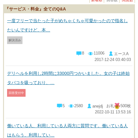
新着順
回答数
閲覧数
『サービス・料金』全てのQ&A
一度フリーで当たった子がめちゃくちゃ可愛かったので指名し
たいんですけど、本…
解決済み
8
11006
エースA
2017-12-24 03:40:03
デリヘルを利用し2時間に33000円つかいました。女の子は終始
タバコを吸っており、…
回答受付中
5
2580
お礼
500枚
anejdj
2022-10-11 13:53:16
働いている人、利用している人両方に質問です。働いている人
はもらう、利用してい…