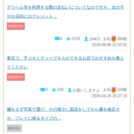
デリヘル等を利用する際の支払いについてなのですが、女の子
やお店的にはクレジット…
回答受付中
4
2378
お礼
300枚
ZAKO
2019-09-06 22:03:01
東京で、手コキとディープキスができるお店でおすすめを教え
てください
回答受付中
3
334
お礼
100枚
お願いしますよ
2026-04-29 19:27:15
嬢をまず写真で選び、その後少し面談をしてから嬢を確定さ
せ、プレイに移るタイプの…
解決済み