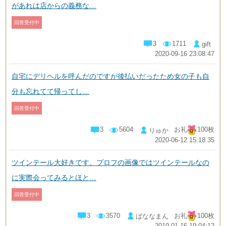
があれは店からの義務な…
回答受付中
3
1711
gift
2020-09-16 23:08:47
自宅にデリヘルを呼んだのですが後払いだったため女の子も自
分も忘れてて帰ってし…
回答受付中
3
5604
お礼
100枚
りゅか
2020-06-12 15:18:35
ツインテール大好きです。プロフの画像ではツインテールなの
に実際会ってみるとほと…
回答受付中
3
3570
お礼
100枚
ばななまん
2019-01-16 19:04:12