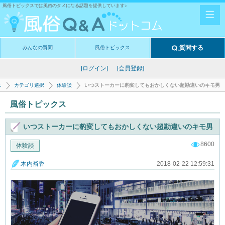
風俗トピックスでは風俗のタメになる話題を提供しています♪
質問する
みんなの質問
風俗トピックス
[ログイン]
[会員登録]
ス
カテゴリ選択
体験談
いつストーカーに豹変してもおかしくない超勘違いのキモ男
風俗トピックス
いつストーカーに豹変してもおかしくない超勘違いのキモ男
8600
体験談
2018-02-22 12:59:31
木内裕香