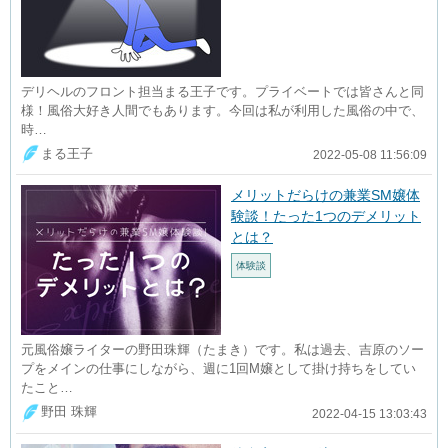
デリヘルのフロント担当まる王子です。プライベートでは皆さんと同
様！風俗大好き人間でもあります。今回は私が利用した風俗の中で、
時…
まる王子
2022-05-08 11:56:09
メリットだらけの兼業SM嬢体
験談！たった1つのデメリット
とは？
体験談
元風俗嬢ライターの野田珠輝（たまき）です。私は過去、吉原のソー
プをメインの仕事にしながら、週に1回M嬢として掛け持ちをしてい
たこと…
野田 珠輝
2022-04-15 13:03:43