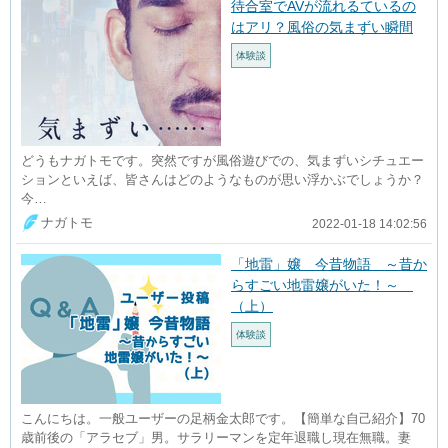
待合室でAVが流れるているの
はアリ？風俗の気まずい瞬間
体験談
どうもナガトモです。突然ですが風俗遊びでの、気まずいシチュエー
ションといえば、皆さんはどのようなものが思い浮かぶでしょうか？
今…
ナガトモ
2022-01-18 14:02:56
「地雷」嬢 今昔物語 ～昔か
らすごい地雷嬢がいた！～
（上）
体験談
こんにちは。一般ユーザーの足柄金太郎です。【簡単な自己紹介】70
歳前後の「アラセブ」男。サラリーマンを定年退職し現在無職。妻