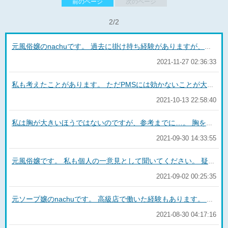
前のページ
次のページ
2/2
元風俗嬢のnachuです。 過去に掛け持ち経験がありますが、参考までに…。 この場合、本人に隠すつもりがあるかどうかが重要だと思います。 私はハードなお店で知り合った仲のいいお客さんを、ソフトなお店の方に来てと呼んだことはあります。 （もちろんルールを守った上でです） A店とB店では、多分お仕事としてのキャラクターも全然別ですよね。 私とは逆で、元々ソフトな方のお店のお客さんをハードなお店で接客するのは、ハードルが高いような気がします。 同じ写真を使ったのは「別業種だからバレないだろう」と思ったのかもしれないし、単純に以前使った写真だということを忘れているだけかもしれません。 しばらくは様子を見てA店で指名をしていた方がいいと思います。 B店はお試しで在籍しているだけかもしれませんし。 もしデリヘルでも働いていけそうと彼女が思ったのなら、B店の方がお給料面もいいでしょうから、hughugさんがその子にとって嫌なお客さんでなければいずれ誘いがあるでしょう。 デリヘルで働いてるよね？などということも聞かない方がいいですね。 わざわざ探して見つけ出した粘着質な人とも思われかねませんから。 あとは一つの可能性として、元風俗嬢としてあまり考えたくはないですが、B店があまり良くない店舗でダミーとして写真を拾ってきて使っている可能性もゼロではないですね。
2021-11-27 02:36:33
私も考えたことがあります。 ただPMSには効かないことが大きなネックでピルを続けることにしました。 あと私は婦人科で保険適用になると言われましたが、避妊のためだけでしたら自費になるかもしれません。 もちろんずっとピルを飲むよりは安いですが…。 不正出血が止まらないとか抜け落ちてしまうこともあるらしいです。 うまくいけば生理がなくなることもあるみたいですが、結局入れてみないとわからないことだらけと言われました。 もし入れるなら、実績が多い病院がいいと思います。 経験談ではなくてすみません。
2021-10-13 22:58:40
私は胸が大きいほうではないのですが、参考までに…。 胸を寄せて上げて、（特に服を着た時の）体のラインをきれいに見せるのがブラジャーの役目です。 なので取ってみないとなんとも言えないのは事実です(^^;) 経験則ですがいつも同じブランドで揃えているのでない限り、自分の胸とブラジャーがきちんと合っていることってそんなにありません💦 なので対策？としては、気になっている子がどんな下着、どんな角度でも同じようにまんまるのお胸をしているかが、一つの判断材料になると思います。 私が胸をアップする時の下着は2～3着に偏っていました。 あと、見た目的に巨乳がいいのか、触り心地を重視するのかまず考えてみた方がいいと思います。 （他の方の回答にありましたが、豊胸ですと必ずしもふわふわと言い切れません） それとゴローさんはあまり風俗に慣れていないようなので、どんな風に楽しみたいかですね。 新人嬢よりベテランや中堅の女の子のほうが、風俗慣れしていないゴローさんを楽しませてくれる確率が高いと思います。 もちろん若いベテラン嬢さんもいますし、初心者の人妻嬢さんもいますが、年齢や業界歴が長そうかどうかも目安にしてみてはどうでしょうか。 話が少しそれましたが、ゴローさんがタイプの女の子と楽しい時間を過ごせますように！
2021-09-30 14:33:55
元風俗嬢です。 私も個人の一意見として聞いてください。 疑似でも彼氏っぽいことをしたいのが重要なのか、贈った化粧品を使って欲しいのかがわかりませんが…。 特に化粧品は「このブランドであればなんでも！」というわけにはいきません。 アイシャドウや口紅とありますが、その日の服装や髪形によって色を変えることもあるので「soraさんと会うかもしれない時は絶対つけていかなきゃ」と思うとプレッシャーになります。 もしどうしても化粧品を贈りたいのであれば長時間の枠を取って外出し、デートプランは内緒にしてCHANELの実店舗に連れて行ってあげるといいと思います。 口紅やアイシャドウは数を持っていて困るものではありません。 でもお好きなブランドであれば、soraさんが贈ったものを既に持っているかもしれませんよね。 正直本当の彼氏であっても、3か月くらいの付き合いであればサプライズで化粧品は私だったら困ります。 自分で選ばせてほしいです。 このご時世ですがご飯に行くなら、好きそうなお店をきちんと下調べしてくれていれば嬉しいですよ。 サプライズでCHANELに連れて行ってくれるのも「私のことを見てプランを考えてくれたんだ」と思います。 ちなみに私はお客様と外出デートをしていただき、まったく個人的な趣味のもの（スポーツ関連で1万円程度のもの）をプレゼントしてもらいました。 その方と会う時に持っている必要もなく、しばらく使えましたので嬉しかったです。 ただ、お店自体が外出枠やデートプランがなかったり、ご本人が知人バレを気にしてデートをNGにしていることもあります。 そういった状況であれば参考にならずすみません…。
2021-09-02 00:25:35
元ソープ嬢のnachuです。 高級店で働いた経験もあります。 パプリカさんのように受け身でプレイしてくださるお客様は大変ありがたかったです。 私自身、クンニそのものは嫌いではありませんでした。 ここからはあくまで想像ですが…。 1.女性器の匂いが気になる パプリカさんが異臭を感じたことがなくても、過去に指摘されトラウマになっていることもあります。 また例えばNSやNNのお店であれば、前のお客さんの……が残っている可能性があります。 それがクンニを避ける原因かもしれません。 2.ウエトラを仕込んでいるから 仕込んでいてもパプリカさんは気にしないかもしれません。 でも「仕込みゼリー入れてるでしょ」と無粋なことを言ってくるお客さんもいます。 またクンニの最中にウエトラが出てきてしまい、肝心な時に役に立たないからといった可能性もあります。 3.僕のことが生理的に無理だから これは正直わかりません笑 ただ長く続いている関係性のようなのでそれは考えづらいとは思いますが…。 もし生理的に無理だった場合でも、嬢によってクンニを避けたがるかハグを避けたがるかなど人それぞれだと思います。 ちなみに私の場合、我慢はしていましたがクンニされた口でキスをされたくないという気持ちは強かったです。 パプリカさんは、嬢がしてくれたフェラで我慢汁がたっぷりついたお口でもキスしたいと思うでしょうか？ 私は自分の秘部の粘液を、お客様の口を介して自分の口に接触させたくはなかったです。 自分の粘液が口に触れるとモヤモヤするので、キスに集中したいからといった理由からかもしれません。 とりあえず考えられる理由を挙げてみましたが「あなたの口を汚したくないから」という優しい言葉をそのまま信じてこれからもサービスを受けて良いかと思います！
2021-08-30 04:17:16