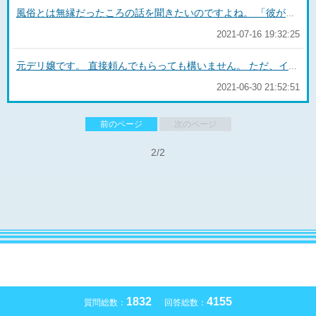
風俗とは無縁だったころの話を聞きたいのですよね。 「彼がなかなかイかなくてさ」 「自分でやり過ぎると遅くなるらしいよ」 「強く握り過ぎてるのかも（笑）」 みたいに笑いを交えながら悩み相談とか 「性欲起きないのにやろうとしてくるのムカつくよね！痛いし濡れないしキツイんだけど」 「あるある、ちょっとは察してよねー」 という会話。 もっとフランクな感じだと「nachuの彼氏大きそうだけど大丈夫ー？」とにやにや笑いながら言われたこともありました。 「いやーまだヤッてないからちょっと心配！」みたいな感じです。 ただ基本的には恋愛相談の一種のことが多くて、ワイ談とは言っても性器の名称とかは使いませんでした。
2021-07-16 19:32:25
元デリ嬢です。 直接頼んでもらっても構いません。 ただ、イラマチオなどであれば何も用意がなくてもできますが、ものによっては準備が必要です。 道具が必要なものもあれば、例えば聖水はお水をたくさん飲んでから向かうのでその場で頼まれても出なかったりします。 意外と勘違いされている方が多いのは、パンティ持ち帰りやパンスト破りは女の子の私物ではないので事前に申告してもらわないと用意がないので出来ません。 そして肝心のオプション代ですが、その場でできるものは結局のところ女の子に全額バックされるお店が多いです。 道具が必要なものは、半額などお店によって様々です。 なので金銭的にもそこまでメリットがあるとは思えませんし、やはり予約時に頼む方が確実ですね。 もちろんヤストモさんがどんなオプションを使いたいかと、お店の料金体系（女の子へのバック金額）が関係してきます。 と言いながら、私はプレイの最中にオナニー鑑賞をお願いされ、ラブホ備え付けの自販機でローターを購入してもらったにも関わらずお店に申告しなかったことがあります・・・(^^;) オナニー鑑賞は全額バックですが、ローターは本来なら1,000円のうち500円がお店の取り分だったので（笑） でもこういうケースは1回だけしかなかったですね。 以上ですが参考になれば！
2021-06-30 21:52:51
前のページ
次のページ
2/2
1832
4155
質問総数：
回答総数：