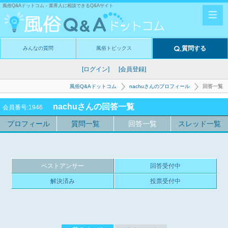
風俗Q&Aドットコム - 業界人に相談できるQ&Aサイト
質問する
みんなの質問
風俗トピックス
[ログイン]
[会員登録]
風俗Q&Aドットコム
nachuさんのプロフィール
回答一覧
nachuさんの回答一覧
会員番号:1946
プロフィール
質問一覧
回答一覧
スレッド一覧
ベストアンサー
回答受付中
解決済み
投票受付中