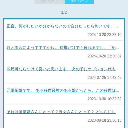
前のページ
次のページ
1/2
正直、何がしたいか分からないので自分だったら怖いです。 多分ですけど女の子が身動き出来なくなっちゃうので断られると思います。
2024-10-20 23:33:10
時と場合によってですかね。 待機だけでも疲れますし、「めんど」ってなるかも。ギリギリだと実は帰り支度してることもあるので。 でもそういう人がいないと指名も入らずずっと暇なままなので、なんとか頑張ります。
2024-10-20 23:30:32
即尺可ならつけて良いと思います。 女の子にオプション代も入りますしね。 ただし事前にお風呂で綺麗に洗っておいてください。 汗をかくこの時期ですし、できるだけ嬢が到着するギリギリ直前に洗うといいです。 「さっきまでシャワー浴びてたんだな」とわかると、こちらとしても不潔さの不安が減って舐めやすいです。
2024-07-25 17:42:45
元風俗嬢です。 ある程度経験のある嬢だったら、この程度は変態と思わないですよ。 名前で呼ぶ、69くらいは普通ですし、顔面も多分やってくれると思います。 ぱいずりは大きさによるでしょうね。 あと踏みつけるだけなら大体できると思いますが、ちゃんとした足コキになるとバランスとるのが難しいかもしれません。 髪の毛撫でるのは普通できますが、そこまで断られるのはもしかしてかなりガッチリ固めてるのでしょうか。 それならちょっと遠慮しちゃうかもしれませんね。
2023-10-30 16:32:52
それは風俗嬢さんにとって？彼女さんにとって？ どちらにしても嫌です…。 風俗嬢としては痕跡を残さないようにするのに気を遣いますし、「面倒だな」「嫌なお客さんだな」と思ったらちょっとした仕返しに丸めたティッシュを隠しておくとかよく聞きますよね。（さすがに私はしませんが） 彼女の気持ちになってみても、彼氏が他の女性とイチャイチャした部屋でずっと生活するのは嫌です。 バレなければいいという問題ではないと思います。 同棲ではなく既婚者が奥さんのいないうちに…と呼ばれたことはありましたが、正直「ホテル代ケチるくらいなら呼ぶなよ」と内心思ってました。
2023-08-18 23:36:13