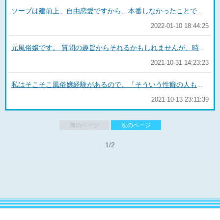
ソープは建前上、自由恋愛ですから、本番しなかったことで怒られたら法令違反になりますね。 けど私は過去、時間配分を間違って挿入はしたもののいかせられなかったことがあります。 その時はお客さんには何も言われなかったものの、後からお店に怒られました（ソープです💦） 結局のところソープは本番目的で来ることがほとんどなので、断らないほうが身のためです。 お客さんがしなくていいと言っているのなら良いですが、アンケートなどに書かれればお店に状況を確認されるかもしれません。 もし暴発などがあって時間が余ったとしても、2回戦を誘うのがある種マナー？になっています。
2022-01-10 18:44:25
元風俗嬢です。 質問の趣旨からそれるかもしれませんが、時間がないとはどの程度を指すのでしょうか。 単に手コキといっても私だったら乳首舐めとかしますし、一緒にシャワーを浴びていなければちょっと心配です。 あと、手だけでいいと言っても「やっぱりフェラして」と途中で言うことが変わる方もけっこう多いです。 なので私はシャチハタさんのようなシチュエーションになった場合は、基本的にシャワーに誘導します。 もし本当に5～10分くらいで仕事に戻らなければいけないとか言われたら、「舐めてって言われても絶対舐めないし、本当に手だけだからね」と念押しします。 その場合だったらプレイ前はシャワーは行かないと思います。 プレイ後、射精したものを避けきれなかったら、シャワーへ行ってサッと流す程度だと思います。
2021-10-31 14:23:23
私はそこそこ風俗嬢経験があるので、「そういう性癖の人もいるな」くらいにしか思いません。 自分が飲ませられなければ、お客さんが飲むのは気にならないけど、「偏った食生活だね」とかジャッジされたら嫌かもです笑 普通に？おいしいよとか言われれば頑張って出したかいがあったなと。 そもそも聖水オプションが入った時点で何かしら覚悟？はしてます。 若い子とか素人系のお店ではやめた方がいいかもしれないですね。
2021-10-13 23:11:39
前のページ
次のページ
1/2