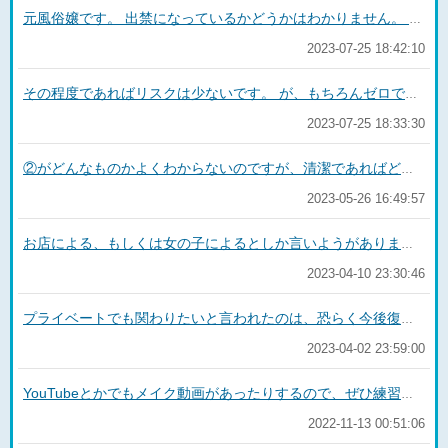
元風俗嬢です。 出禁になっているかどうかはわかりません。 が、3回遊んで「微妙だな」と鉄さんが思っているのであれば、単純に相性などあると思いますよ。 人気嬢だからといって全員が気に入ることはありませんし、逆に（失礼ながら）不人気嬢でもめちゃくちゃ楽しいこともあります。 ちなみに他の子に入っても、女の子には伝わらないことも多々ありますよ。 もしわかったとしても、よほど太客とかでなければ正直「ふーん」「へー、指名変えたのかな」くらいです。 どうしてもその子にこだわらなくていいんじゃないでしょうか。
2023-07-25 18:42:10
その程度であればリスクは少ないです。 が、もちろんゼロではありません。 一般的に男性の方が症状は出にくいので、心配であれば2週間くらい経過してから検査された方がいいと思いますよ。 血液検査でわかる病気（HIVや梅毒）は3ヶ月くらいの潜伏期間があるものもあります。 ちなみにわかっているとは思いますが、相手が風俗嬢であっても今後セックスをするであろうパートナーであっても、そういう行為をすれば可能性はあります。 質問文から察するにソープに行ったのでしょうが、性病のリスクを軽減しながら遊ぶとしたら、オナクラやエステの方が良いのではないでしょうか。
2023-07-25 18:33:30
②がどんなものかよくわからないのですが、清潔であればどちらでもいいと思います。 高級店の時はお客さんの下着を脱がせてあげていましたが、ピッタリしていると脱がせづらかったです。 結局自分で脱いでもらうことが多かったので、高級店に行くのであれば多少余裕がある方が満喫できるかもしれません。 脱がせてもらうという非日常体験とか、脱がされながら仁王立ちフェラされるとかですね。
2023-05-26 16:49:57
お店による、もしくは女の子によるとしか言いようがありません。 私も行きたいとスタッフに言ったことがありますが、うちは受けていないと言われました。 求人ページからでも良いので一度問い合わせてみてはどうでしょうか。 もしくは、嫌でなければ最近は風俗嬢さん向けの講習などもあります。 M性感系の講習が得意な講師さんをTwitterなどで調べてみてください。 ただ都心に集中している傾向があるので、お住まいの地域によっては難しい、もしくはさらにお金が必要になるかもしれません。
2023-04-10 23:30:46
プライベートでも関わりたいと言われたのは、恐らく今後復帰して時にお客さんを持っておきたいと思われたのかなと思います。 なのでその時点では、お客さんとしてはいいお客さん、または普通のお客さんですね。 LINEとかは交換しましたか？ 今後に関してはやすさんがどうしたいかです。 ガチ恋も私の経験則では（あまり）キモくない節度を持ったガチ恋と、キモいガチ恋がいました。 本気で付き合いたいと思っているのは同じですが、前者は私が分かりやすい嘘をついても「そうなんだ」と流してくれて、お店に通ってくれました。 後者は「昼職が忙しくて」「バレたら困るから外では会えない」と言っても何かと「じゃあ○○ならいいよね」と別の要求をしてきます。 節度のあるガチ恋であれば関係を続けられるとありがたいです。
2023-04-02 23:59:00
YouTubeとかでもメイク動画があったりするので、ぜひ練習してみてください。 普段すっぴんでいられるなら、メイクをすることによって周囲の人にバレる可能性がかなり少なくなります。 と言っても眉を整えたりビューラーでまつ毛を上げる、ブラウン系のアイラインを引いて、あとはリップくらいでいいと思います。 必要ならチークもあれば…くらいですね。 もちろんはるちゃんさんの顔を見たことはありませんが、素肌でいられるならそれに越したことはありませんから！ ちなみにですが、ホームページ用の写真を撮る時はぼかしを入れるとしても濃いめにした方が映えますよ！
2022-11-13 00:51:06