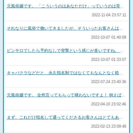
元風俗嬢です。 「こういうのはあなただけ」っていうのは常套句です。 ツイッターもあなただけのためにアカウントを作り直したとは限りません。 だったとしても、アカウントはいくつもあるでしょうね…。 最初は彼氏がいることを伝えても色恋で引っ張れるし楽だなーと思ったけど、段々本気っぽくなってきて面倒だなと思ったんじゃないですか？ LINEもできない、店外断られる、韓国バーも客として行ってますよね。 それで目を覚まして欲しかったですね。 プライベートのインスタまで特定されてたら本当怖いです。 これ以上何もしないであげてください。 NGになった理由は簡単に言うと身の危険を感じたからでしょう。 ＞プロポーズとか結婚がなければ、もしかしたら本当に付き合えていたのか あり得ないでしょうね。 ザクさんもはっきりおっしゃってくれていますが、完全に営業です。 名前も顔も知らない風俗嬢さんですが、代わりに私がお願いします。 SNSも在籍のエステ店のサイトも、今後一切見ないようにしてください。
2022-11-04 23:57:11
それなりに風俗で働いてきましたが、そういったお客さんは相手したことがないですね。 聞かないようにしようと思っても、すごく不思議に思ってしまうと思います。 あまり無責任なことは言えませんが、「傷があるのですが見てもその話題には触れないで欲しい」と伝えてプレイするのも嫌ですか？ 新人さんとか若すぎる子じゃなければ、その辺はくみ取ってくれると思います。 もしくはあまり風俗感はないかもしれませんが、ピンサロやオナクラだとお客さんが上半身脱がない（脱がなくても不思議ではない）ですよ。
2022-10-07 01:40:08
ピンサロでしたら予約なしで突撃という感じが多いですね。 飲食店風なソファみたいなところでの接客になるので。 ピンサロ含め店舗型（ヘルスやソープ）は一定数予約なしの方はいます。 ただ混んでいると待ち時間ができてしまうので、すぐには入れないこともあります。 ピンサロだと短時間で自分の番が来ると思いますが、今後ヘルスやソープに行くなら予約をした方が確実かとは思います。 最低でも行く直前に「今は入れますか？」と電話で聞いておくと無駄足は防げると思いますよ。
2022-10-07 01:33:07
キャバクラなどだと、永久指名制ではなくてもなんとなく暗黙の了解で他の女の子は指名できないですよね。 風俗は基本的に個人で動いているので全く問題ないですよ。 もちろん「他の女の子はこうだった」と話題を持ち出すのは良くありません。 ちなみにどういう風俗か、そのお店がどんな待機方法を取っているのかにもよりますが、あまり良くない遊び方や変わった遊び方をすると「あのお客さんってこうだよね」と情報共有されてしまうことがあります。 今は女の子同士が会話をすることはあまりないと思いますが、一応伝えておきます。
2022-07-24 23:40:36
元風俗嬢です。 全然言ってもらって構わないですよ！ 例えば私はブリーフの上から股間を手で撫でてもらったり揉んでもらったりすることに興奮するのですが、 これくらいのことだったら、ソープ嬢の体に負担がかかるわけではないので皆さんやってくれると思います。 新人さんじゃなかったら色んなお客さんを見てきてますから、滅多なことでは引かないと思いますね（笑） 要望があれば言ってくれた方が満足できるでしょうし、その方がこちらとしてもありがたいです。 それこそ過激なことでなければ…ですが。
2022-04-10 23:02:46
まず、これだけ指名して通ってくださるお客さんはとてもありがたいです。 ただ他の方の回答にもあるように、ちょっとしんどいのかもしれませんね。 「あなたは私を気に入ってくれているから、真実を話してもまた来てくれるし大丈夫」という気持ちがあって、今後楽にプレイしたいのかもしれません。 ドン引きして、もう来てくれなくなっても仕方ないという覚悟を持って言ったのかもわかりません。 でも「流れに区切りをつけるため」というのは理解できます。 嬢の方は時間配分も計算しているので、自分がイッて次にお客さんをイカせるというプレイスタイルなのかもしれないですね。 星の砂さんが攻め派とのことですが、どんなことが苦手なのかは人それぞれですしクリを触る力が強い可能性もあります。
2022-02-13 23:09:48