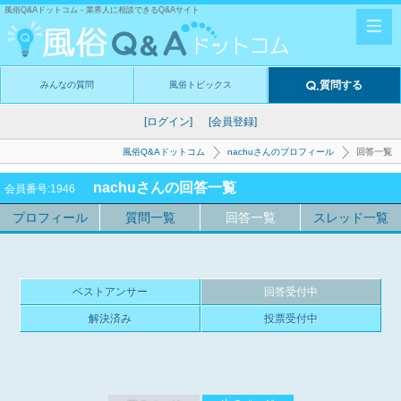
風俗Q&Aドットコム - 業界人に相談できるQ&Aサイト
質問する
みんなの質問
風俗トピックス
[ログイン]
[会員登録]
風俗Q&Aドットコム
nachuさんのプロフィール
回答一覧
nachuさんの回答一覧
会員番号:1946
プロフィール
質問一覧
回答一覧
スレッド一覧
ベストアンサー
回答受付中
解決済み
投票受付中