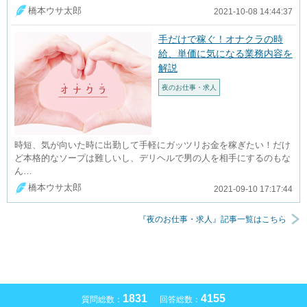
橋本ウサ太郎
2021-10-08 14:44:37
手だけで稼ぐ！オナクラの時
給、単価に気になる業務内容を
解説
夜のお仕事・求人
時短、気が向いた時に出勤して手軽にガッツリお金を稼ぎたい！だけ
ど本格的なソープは難しいし、デリヘルで男の人を相手にするのもな
ん…
橋本ウサ太郎
2021-09-10 17:17:44
『夜のお仕事・求人』記事一覧はこちら
1831
4155
質問総数：
回答総数：