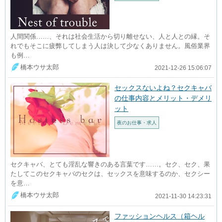
人間関係……、それは社会生活から切り離せない、人と人との縁。そ
れでもそこに疲弊してしまう人は決して少なくありません。風俗業界
も例…
橋本ウサ太郎
2021-12-26 15:06:07
セックスないよね？セクキャバ
の仕事内容とメリット・デメリ
ット
夜のお仕事・求人
セクキャバ、とても淫乱な響きのある言葉です……。セク、セク、果
たしてこのセクキャバのセクは、セックスを意味するのか、セクシー
を意…
橋本ウサ太郎
2021-11-30 14:23:31
ファッションヘルス（箱ヘル