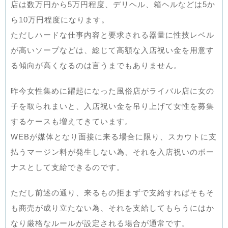
店は数万円から5万円程度、デリヘル、箱ヘルなどは5か
ら10万円程度になります。
ただしハードな仕事内容と要求される器量に性技レベル
が高いソープなどは、総じて高額な入店祝い金を用意す
る傾向が高くなるのは言うまでもありません。
昨今女性集めに躍起になった風俗店がライバル店に女の
子を取られまいと、入店祝い金を吊り上げて女性を募集
するケースも増えてきています。
WEBが媒体となり面接に来る場合に限り、スカウトに支
払うマージン料が発生しない為、それを入店祝いのボー
ナスとして支給できるのです。
ただし前述の通り、来るもの拒まずで支給すればそもそ
も商売が成り立たない為、それを支給してもらうにはか
なり厳格なルールが設定される場合が通常です。