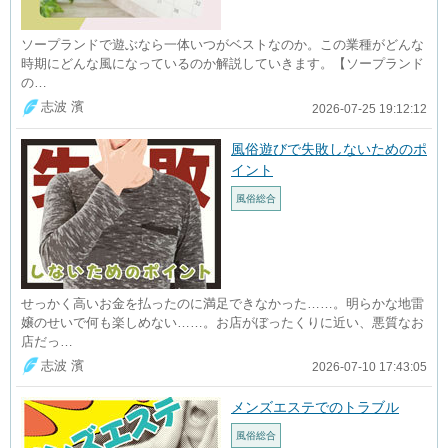
ソープランドで遊ぶなら一体いつがベストなのか。この業種がどんな
時期にどんな風になっているのか解説していきます。【ソープランド
の…
志波 濱
2026-07-25 19:12:12
風俗遊びで失敗しないためのポ
イント
風俗総合
せっかく高いお金を払ったのに満足できなかった……。明らかな地雷
嬢のせいで何も楽しめない……。お店がぼったくりに近い、悪質なお
店だっ…
志波 濱
2026-07-10 17:43:05
メンズエステでのトラブル
風俗総合