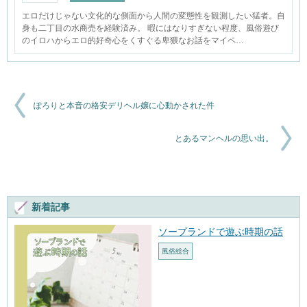
エロだけじゃない文化的な側面から人間の変態性を観測したい猛者。自
身も二丁目の水商売を経験済み。 暇にはなりすぎない程度、風俗遊び
のイロハからエロ的好奇心をくすぐる卑猥なお話をマイペ…
ぽろりと本音の格安デリヘル嬢に心動かされた件
とあるマンヘルの思い出。
新着記事
ソープランドで遊ぶ時期の話
風俗総合