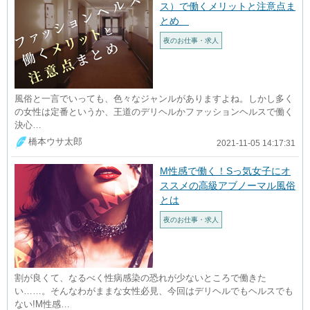
ス）で働くメリットと注意点ま
とめ
夜のお仕事・求人
風俗と一言でいっても、色々なジャンルがありますよね。しかし多く
の女性は定番というか、王道のデリヘルかファッションヘルスで働く
決心…
橋本ウサ太郎
2021-11-05 14:17:31
M性感で働く！Sっ気女子にオ
ススメの高級アブノーマル風俗
とは
夜のお仕事・求人
割が良くて、なるべく性病感染の恐れが少ないところで働きた
い……。そんなわがままな女性必見、今回はデリヘルでもヘルスでも
ない!M性感…