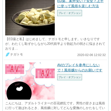
ED薬、案外安い？安全？上手
に使って風俗を楽しむ方法
プレイ・オプション
【ED薬と私】はじめまして、ナガトモと申します。いきなりです
が、わたくし恥ずかしながら20代前半より勃起力の弱さに悩まされて
おりま…
ナガトモ
2020-02-06 12:02:32
AVのプレイを参考にしない
で！風俗嬢からのお願いです
プレイ・オプション
こんにちは、アダルトライターの百花繚乱です。男性の皆さまは風俗
に行って遊ばれるとき、風俗嬢に対してどんな愛撫のしかたをしてい