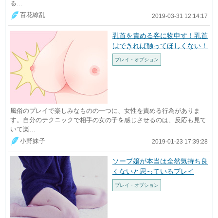
る…
百花繚乱
2019-03-31 12:14:17
乳首を責める客に物申す！乳首
はできれば触ってほしくない！
プレイ・オプション
風俗のプレイで楽しみなものの一つに、女性を責める行為がありま
す。自分のテクニックで相手の女の子を感じさせるのは、反応も見て
いて楽…
小野妹子
2019-01-23 17:39:28
ソープ嬢が本当は全然気持ち良
くないと思っているプレイ
プレイ・オプション