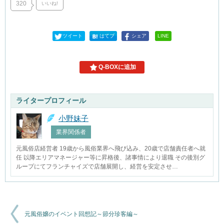
320
いいね!
ツイート
はてブ
シェア
LINE
Q-BOXに追加
ライタープロフィール
小野妹子
業界関係者
元風俗店経営者 19歳から風俗業界へ飛び込み、20歳で店舗責任者へ就
任 以降エリアマネージャー等に昇格後、諸事情により退職 その後別グ
ループにてフランチャイズで店舗展開し、経営を安定させ…
元風俗嬢のイベント回想記～節分珍客編～