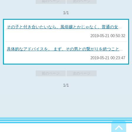
前のページ
次のページ
1/1
その子と付き合いたいなら、風俗嬢とかじゃなく、普通の女の子として接する。 例え、お客として入っても、エッチせずにひたすら口説くぐらいしてみないと。 それくらいの覚悟がないなら、良客として付き合う程度にしておけばよいだろ。 厳しいが、可能性がゼロじゃないから頑張れよ。 振られたら、また、新しい子さがせよ。
2019-05-21 00:50:32
具体的なアドバイスを。 まず、その男との繋がりを絶つこと。スマホは解約して新しいのを契約、お店にはその客からのコンタクトを禁止してもらう。 とにかく、そんなやつとのプライベートでの接触は全て辞めなさい。 デリヘル続けたければ、他の店に移ってもいい。
2019-05-21 00:23:47
前のページ
次のページ
1/1