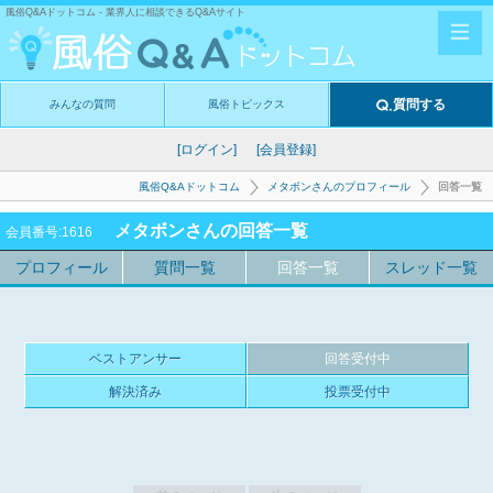
風俗Q&Aドットコム - 業界人に相談できるQ&Aサイト
質問する
みんなの質問
風俗トピックス
[ログイン]
[会員登録]
風俗Q&Aドットコム
メタボンさんのプロフィール
回答一覧
メタボンさんの回答一覧
会員番号:1616
プロフィール
質問一覧
回答一覧
スレッド一覧
ベストアンサー
回答受付中
解決済み
投票受付中