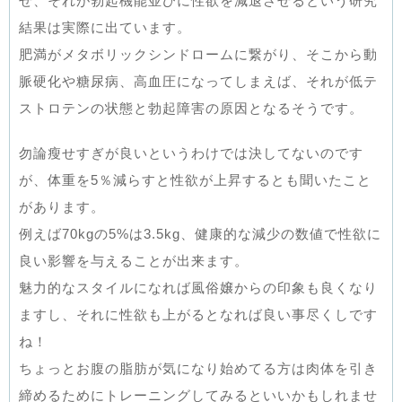
せ、それが勃起機能並びに性欲を減退させるという研究
結果は実際に出ています。
肥満がメタボリックシンドロームに繋がり、そこから動
脈硬化や糖尿病、高血圧になってしまえば、それが低テ
ストロテンの状態と勃起障害の原因となるそうです。
勿論瘦せすぎが良いというわけでは決してないのです
が、体重を5％減らすと性欲が上昇するとも聞いたこと
があります。
例えば70kgの5%は3.5kg、健康的な減少の数値で性欲に
良い影響を与えることが出来ます。
魅力的なスタイルになれば風俗嬢からの印象も良くなり
ますし、それに性欲も上がるとなれば良い事尽くしです
ね！
ちょっとお腹の脂肪が気になり始めてる方は肉体を引き
締めるためにトレーニングしてみるといいかもしれませ