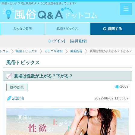
風俗トピックスでは風俗のタメになる話題を提供しています♪
質問する
みんなの質問
風俗トピックス
[ログイン]
[会員登録]
ットコム
風俗トピックス
カテゴリ選択
風俗総合
夏場は性欲が上がる？下がる？
風俗トピックス
夏場は性欲が上がる？下がる？
2007
風俗総合
2022-08-02 11:55:07
志波 濱