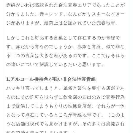
赤線がいわば黙認された合法売春エリアであったことが
分かりました。赤＝レッド、なんだかリスキーなイメー
ジがありますが、建前上は公認されていた売春地帯。
しかしこれと対比する言葉として存在するのが青線で
す。赤だから青なのでしょうか、赤線と青線、似て非な
る二つの言葉は大きな差があるのです。ここではそれら
の違いについて解説していきたいと思います。
1,アルコール接待色が強い非合法地帯青線
ハッキリ言ってしまうと、風俗営業法を要する店舗であ
るのにその許可を取らずに飲食店の届出のみで売春行為
まで提供してしまうもぐりの性風俗店舗、それらが一体
となって点在しているところが青線地帯です。（このよ
うな店舗は現代でも見かけますが、その多くは摘発され
短命で消え去ってしまいます。）