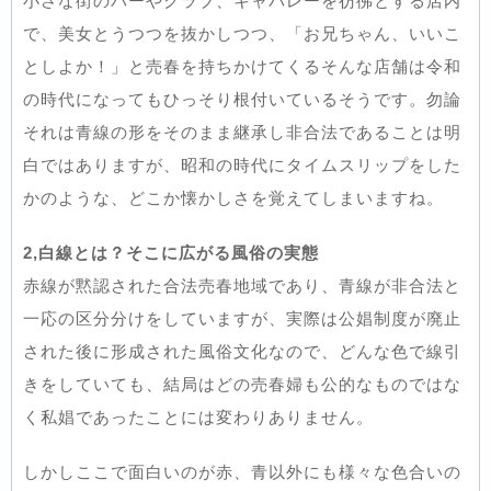
小さな街のバーやクラブ、キャバレーを彷彿とする店内
で、美女とうつつを抜かしつつ、「お兄ちゃん、いいこ
としよか！」と売春を持ちかけてくるそんな店舗は令和
の時代になってもひっそり根付いているそうです。勿論
それは青線の形をそのまま継承し非合法であることは明
白ではありますが、昭和の時代にタイムスリップをした
かのような、どこか懐かしさを覚えてしまいますね。
2,白線とは？そこに広がる風俗の実態
赤線が黙認された合法売春地域であり、青線が非合法と
一応の区分分けをしていますが、実際は公娼制度が廃止
された後に形成された風俗文化なので、どんな色で線引
きをしていても、結局はどの売春婦も公的なものではな
く私娼であったことには変わりありません。
しかしここで面白いのが赤、青以外にも様々な色合いの