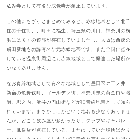
込み寺として有名な成覚寺が鎮座しています。
この他にもざっとまとめてみると、赤線地帯として北千
住の千住街、、町田に福生、埼玉県の川口、神奈川の横
浜には多くの遊郭が存在していましたし、大阪は西成の
飛田新地も勿論有名な元赤線地帯です。また全国に点在
している温泉街周辺にも赤線地域として発達した場所が
少なくありません。
なお青線地域として有名な地域として墨田区の玉ノ井、
新宿の歌舞伎町、ゴールデン街、神奈川県の黄金街や曙
街、堀之内、渋谷の円山街などが旧青線地帯として知ら
れています。まさかここがという地名も少なくありませ
んが、どこも飲み屋が多かったり、クラブやキャバレ
ー、風俗店が点在している、またはしていた場所ばかり