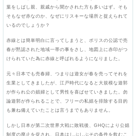
葉をしばし親、親戚から聞かされた方も多いはず。そも
そもなぜ赤なのか、なぜにリスキーな場所と捉えられて
いるのでしょうか？
赤線とは簡単明白に言ってしまうと、ポリスの公認で売
春が黙認された地域一帯の事をさし、地図上に赤印がつ
けられていた為に赤線と呼ばれるようになりました。
元々日本でも売春婦、つまりは遊女が春を売ってそれを
生業としてきましたが、江戸時代になると大規模な遊郭
が作られ公の娼婦として男性を喜ばせていきました。勿
論遊郭が作られることで、フリーの私娼を排除する目的
も兼ね備えていたことは言うまでもありません。
しかし日本が第二次世界大戦に敗戦後、GHQにより公娼
制度の廃止を促され、日本はしぶしぶその条件を飲むこ