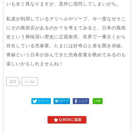
いも全く異なりますが、意外に混同してしまいがち。
私達が利用しているデリヘルやソープ、今一度なぜそこ
にその風俗店があるのか？を考えてみると、日本の風俗
史という興味深い歴史に正面衝突。世界で一番古くから
存在している売春業、たまには好奇心と扉を開き赤線、
青線という日本が歩んできた売春産業を眺めてみるのも
楽しいかもしれませんね！
213
いいね!
ツイート
はてブ
シェア
LINE
Q-BOXに追加