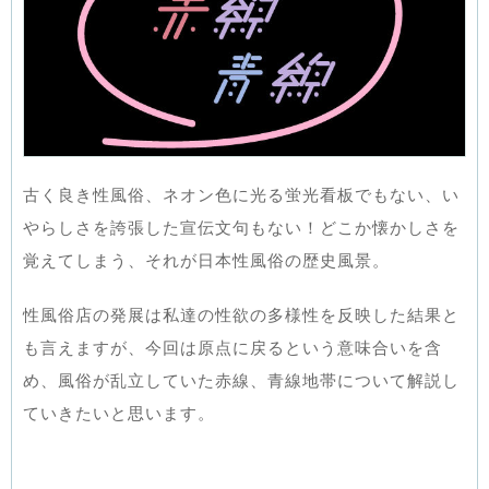
古く良き性風俗、ネオン色に光る蛍光看板でもない、い
やらしさを誇張した宣伝文句もない！どこか懐かしさを
覚えてしまう、それが日本性風俗の歴史風景。
性風俗店の発展は私達の性欲の多様性を反映した結果と
も言えますが、今回は原点に戻るという意味合いを含
め、風俗が乱立していた赤線、青線地帯について解説し
ていきたいと思います。