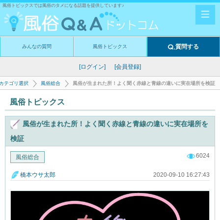
風俗トピックスでは風俗のタメになる話題を提供しています♪
質問する
みんなの質問
風俗トピックス
[ログイン]
[会員登録]
カテゴリ選択
風俗総合
風俗が生まれた所！よく聞く赤線と青線の違いに実在場所を検証
風俗トピックス
風俗が生まれた所！よく聞く赤線と青線の違いに実在場所を
検証
6024
風俗総合
2020-09-10 16:27:43
橋本ウサ太郎