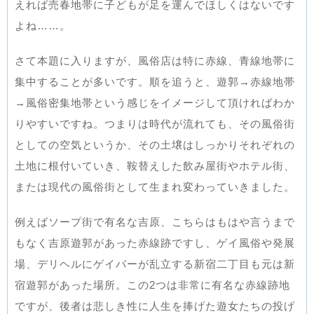
えれば売春地帯に子どもが足を運んでほしくはないです
よね……。
さて本題に入りますが、風俗店は特に赤線、青線地帯に
集中することが多いです。順を追うと、遊郭→赤線地帯
→風俗密集地帯という感じをイメージして頂ければわか
りやすいですね。つまりは時代が流れても、その風俗街
としての空気というか、その土壌はしっかりそれぞれの
土地に根付いていき、鞍替えした飲み屋街やホテル街、
または現代の風俗街として生まれ変わっていきました。
例えばソープ街で有名な吉原、こちらはもはや言うまで
もなく吉原遊郭があった赤線跡ですし、ゲイ風俗や発展
場、デリヘルにゲイバーが乱立する新宿二丁目も元は新
宿遊郭があった場所。この2つは非常に有名な赤線跡地
ですが、後者は悲しき性に人生を捧げた遊女たちの投げ