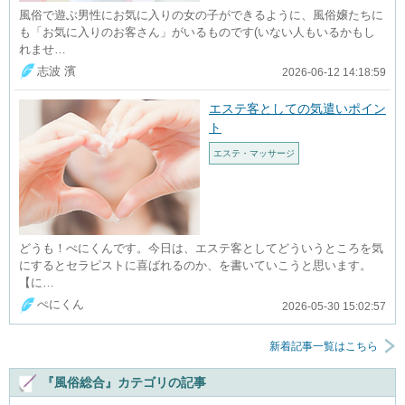
風俗で遊ぶ男性にお気に入りの女の子ができるように、風俗嬢たちに
も「お気に入りのお客さん」がいるものです(いない人もいるかもし
れませ…
志波 濱
2026-06-12 14:18:59
エステ客としての気遣いポイン
ト
エステ・マッサージ
どうも！ぺにくんです。今日は、エステ客としてどういうところを気
にするとセラピストに喜ばれるのか、を書いていこうと思います。
【に…
ぺにくん
2026-05-30 15:02:57
新着記事一覧はこちら
『風俗総合』カテゴリの記事