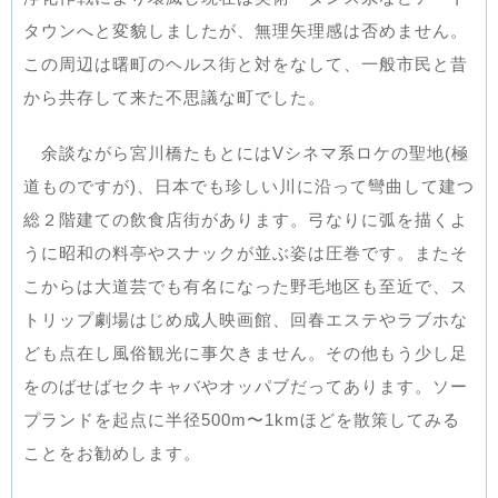
タウンへと変貌しましたが、無理矢理感は否めません。
この周辺は曙町のヘルス街と対をなして、一般市民と昔
から共存して来た不思議な町でした。
余談ながら宮川橋たもとにはVシネマ系ロケの聖地(極
道ものですが)、日本でも珍しい川に沿って彎曲して建つ
総２階建ての飲食店街があります。弓なりに弧を描くよ
うに昭和の料亭やスナックが並ぶ姿は圧巻です。またそ
こからは大道芸でも有名になった野毛地区も至近で、ス
トリップ劇場はじめ成人映画館、回春エステやラブホな
ども点在し風俗観光に事欠きません。その他もう少し足
をのばせばセクキャバやオッパブだってあります。ソー
プランドを起点に半径500m〜1kmほどを散策してみる
ことをお勧めします。