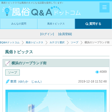
風俗トピックスでは風俗のタメになる話題を提供しています♪
質問する
みんなの質問
風俗トピックス
[ログイン]
[会員登録]
俗Q&Aドットコム
風俗トピックス
カテゴリ選択
ソープ
横浜のソープランド街
風俗トピックス
横浜のソープランド街
4089
ソープ
2019-12-18 11:52:48
豊潤（ゆたか じゅん）