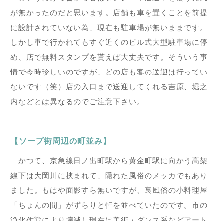
が無かったのだと思います。店舗も車を置くことを前提
に設計されていない為、現在も駐車場が無いままです。
しかし車で行かれてもすぐ近くのビル式大型駐車場に停
め、店で無料スタンプを貰えば大丈夫です。そういう事
情で今時珍しいのですが、どの店も客の送迎は行ってい
ないです（笑）店の入口まで送迎してくれる吉原、堀之
内などとは異なるのでご注意下さい。
【ソープ街周辺の町並み】
かつて、京急線日ノ出町駅から黄金町駅に向かう高架
線下は大岡川に挟まれて、隠れた風俗のメッカでもあり
ました。もはや面影すら無いですが、裏風俗の小料理屋
「ちょんの間」がずらりと軒を並べていたのです。市の
浄化作戦により壊滅し現在は美術・ダンス系などアート