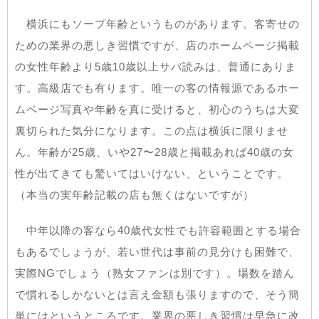
横浜にもソープ年齢というものがあります。客寄せの
ための業界の悪しき習慣ですが、店のホームページ掲載
の女性年齢より5歳10歳以上サバ読みは、普通にありま
す。高級店でも有ります。唯一の客の情報源であるホー
ムページ写真や年齢を真に受けると、初心のうちは大変
裏切られた気分になります。この点は横浜に限りませ
ん。年齢が25歳、いや27〜28歳と掲載あれば40歳の女
性が出てきても驚いてはいけない、ということです。
（本当の実年齢記載の店も無くはないですが）
中年以降の客なら40歳代女性でも許容範囲とする場合
もあるでしょうが、若い世代は事前の見分けも困難で、
実際NGでしょう（熟女ファンは別です）。場数を踏ん
で慣れるしかないとは言え金額も張りますので、そう簡
単にはというところです。業界の悪しき習慣は早急に改