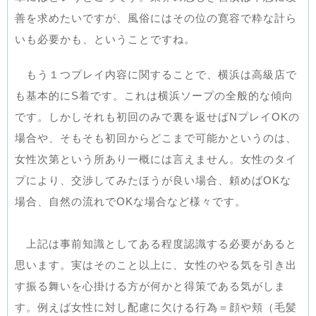
善を求めたいですが、風俗にはその位の寛容で粋な計ら
いも必要かも、ということですね。
もう１つプレイ内容に関することで、横浜は高級店で
も基本的にS着です。これは横浜ソープの全般的な傾向
です。しかしそれも初回のみで裏を返せばNプレイOKの
場合や、そもそも初回からどこまで可能かというのは、
女性次第という所あり一概には言えません。女性のタイ
プにより、交渉してみたほうが良い場合、頼めばOKな
場合、自然の流れでOKな場合など様々です。
上記は事前知識としてある程度認識する必要があると
思います。実はそのこと以上に、女性のやる気を引き出
す振る舞いを心掛ける方が何かと得策である気がしま
す。例えば女性に対し配慮に欠ける行為＝顔や頬（毛髪