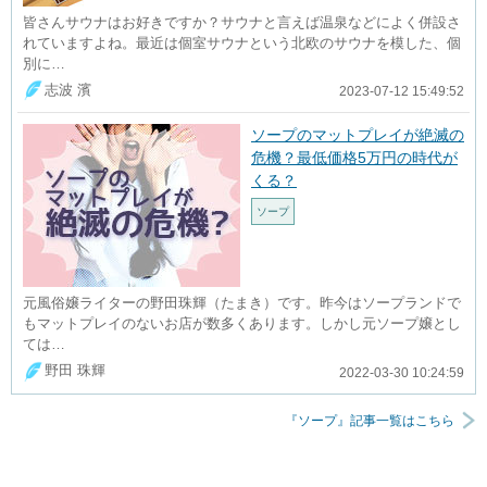
皆さんサウナはお好きですか？サウナと言えば温泉などによく併設さ
れていますよね。最近は個室サウナという北欧のサウナを模した、個
別に…
志波 濱
2023-07-12 15:49:52
ソープのマットプレイが絶滅の
危機？最低価格5万円の時代が
くる？
ソープ
元風俗嬢ライターの野田珠輝（たまき）です。昨今はソープランドで
もマットプレイのないお店が数多くあります。しかし元ソープ嬢とし
ては…
野田 珠輝
2022-03-30 10:24:59
『ソープ』記事一覧はこちら