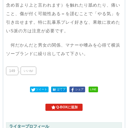
含め首より上と言われます）を触れたり舐めたり、痛い
こと、傷が付く可能性ある＝を謹むことで「やる気」を
引き出せます。特に乱暴系プレイ好きな、果敢に攻めた
いS派の方は注意が必要です。
何だかんだと男女の関係、マナーや嗜みを心得て横浜
ソープランドに繰り出してみて下さい。
149
いいね!
ツイート
はてブ
シェア
LINE
Q-BOXに追加
ライタープロフィール