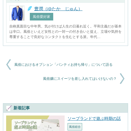
豊潤（ゆたか じゅん）
風俗愛好家
自称真面目な中年男。気が付けば人生の日暮れ近く。平和主義だが基本
は辛口。風俗といえど女性との一対一の付き合いと捉え、立場や気持を
尊重することで良好なコンタクトを生むとする派。年代…
風俗におけるオプション「パンティお持ち帰り」について語る
風俗嬢にスイーツを差し入れてはいけないの？
新着記事
ソープランドで遊ぶ時期の話
風俗総合