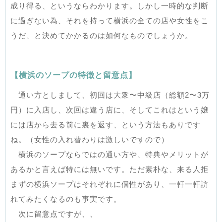
成り得る、というならわかります。しかし一時的な判断
に過ぎない為、それを持って横浜の全ての店や女性をこ
うだ、と決めてかかるのは如何なものでしょうか。
【横浜のソープの特徴と留意点】
通い方としまして、初回は大衆〜中級店（総額2〜3万
円）に入店し、次回は違う店に、そしてこれはという嬢
には店から去る前に裏を返す、という方法もありです
ね。（女性の入れ替わりは激しいですので）
横浜のソープならではの通い方や、特典やメリットが
あるかと言えば特には無いです。ただ素朴な、来る人拒
まずの横浜ソープはそれぞれに個性があり、一軒一軒訪
れてみたくなるのも事実です。
次に留意点ですが、、