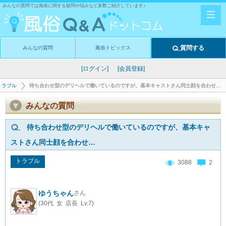
みんなの質問では風俗に関する疑問や悩みなど多数ご紹介しています♪
質問する
みんなの質問
風俗トピックス
[ログイン]
[会員登録]
トラブル
待ち合わせ型のデリヘルで働いているのですが、基本キャストさん同士顔を合わせ…
みんなの質問
待ち合わせ型のデリヘルで働いているのですが、基本キャ
ストさん同士顔を合わせ…
トラブル
3088
2
ゆうちゃん
さん
(30代 女 店長 Lv.7)