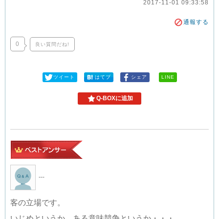
2017-11-01 09:33:58
通報する
0
良い質問だね!
ツイート
はてブ
シェア
LINE
Q-BOXに追加
---
客の立場です。
いじめというか、ある意味競争というか・・・