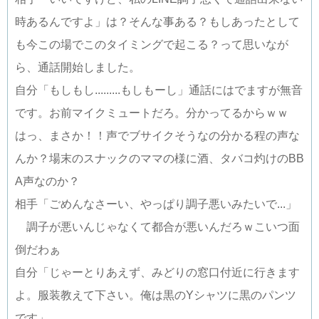
時あるんですよ」は？そんな事ある？もしあったとして
も今この場でこのタイミングで起こる？って思いなが
ら、通話開始しました。
自分「もしもし.........もしもーし」通話にはでますが無音
です。お前マイクミュートだろ。分かってるからｗｗ
はっ、まさか！！声でブサイクそうなの分かる程の声な
んか？場末のスナックのママの様に酒、タバコ灼けのBB
A声なのか？
相手「ごめんなさーい、やっぱり調子悪いみたいで...」
調子が悪いんじゃなくて都合が悪いんだろｗこいつ面
倒だわぁ
自分「じゃーとりあえず、みどりの窓口付近に行きます
よ。服装教えて下さい。俺は黒のYシャツに黒のパンツ
です」