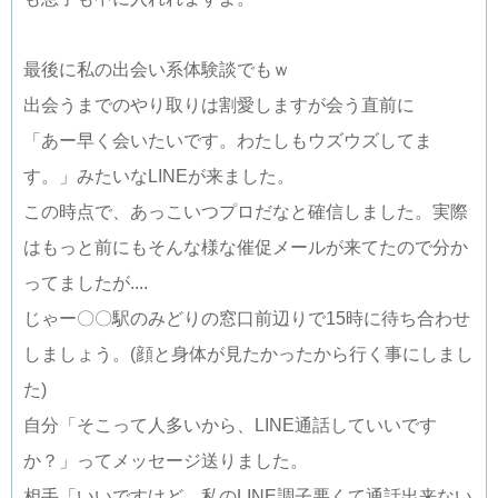
最後に私の出会い系体験談でもｗ
出会うまでのやり取りは割愛しますが会う直前に
「あー早く会いたいです。わたしもウズウズしてま
す。」みたいなLINEが来ました。
この時点で、あっこいつプロだなと確信しました。実際
はもっと前にもそんな様な催促メールが来てたので分か
ってましたが....
じゃー〇〇駅のみどりの窓口前辺りで15時に待ち合わせ
しましょう。(顔と身体が見たかったから行く事にしまし
た)
自分「そこって人多いから、LINE通話していいです
か？」ってメッセージ送りました。
相手「いいですけど、私のLINE調子悪くて通話出来ない