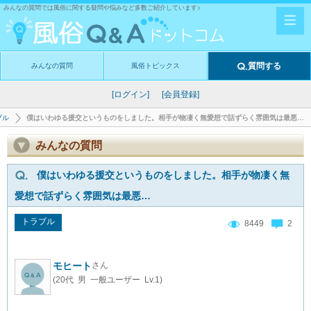
みんなの質問では風俗に関する疑問や悩みなど多数ご紹介しています♪
質問する
みんなの質問
風俗トピックス
[ログイン]
[会員登録]
ブル
僕はいわゆる援交というものをしました。相手が物凄く無愛想で話ずらく雰囲気は最悪…
みんなの質問
僕はいわゆる援交というものをしました。相手が物凄く無
愛想で話ずらく雰囲気は最悪…
トラブル
8449
2
モヒート
さん
(20代 男 一般ユーザー Lv.1)