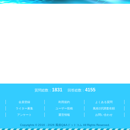
1831
4155
質問総数：
回答総数：
会員登録
利用規約
よくある質問
ライター募集
ユーザー投稿
風俗2択調査依頼
アンケート
運営情報
お問い合わせ
Copyrights © 2016 - 2026 風俗Q&Aドットコム All Rights Reserved.