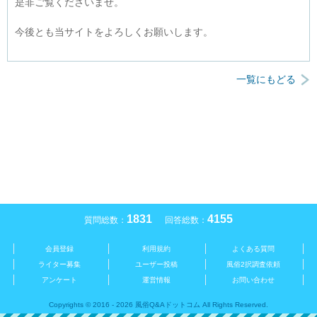
是非ご覧くださいませ。
今後とも当サイトをよろしくお願いします。
一覧にもどる
1831
4155
質問総数：
回答総数：
会員登録
利用規約
よくある質問
ライター募集
ユーザー投稿
風俗2択調査依頼
アンケート
運営情報
お問い合わせ
Copyrights © 2016 - 2026 風俗Q&Aドットコム All Rights Reserved.