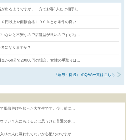
当が出るようですが、一方でお客1人だけ相手し…
００円以上や面接合格１００％とか条件の良い…
にいないと不安なので店舗型が良いのですが地…
も参考になりますか？
が60分で20000円の場合、女性の手取りは…
『給与・待遇』 のQ&A一覧はこちら
て風俗遊びを知った大学生です。少し前に…
ウザい？人にもよるとは思うけど普通の客…
入りの人に嫌われてないか心配なのですが…