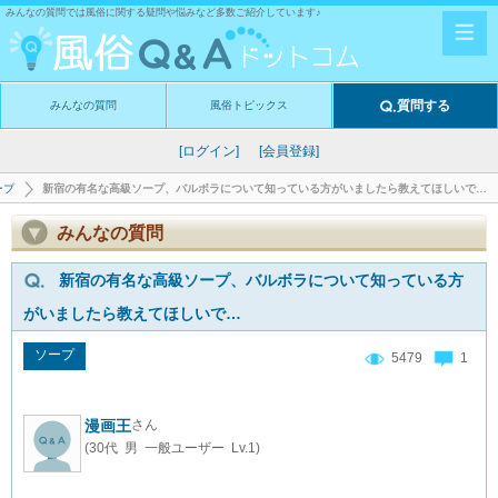
みんなの質問では風俗に関する疑問や悩みなど多数ご紹介しています♪
質問する
みんなの質問
風俗トピックス
[ログイン]
[会員登録]
ープ
新宿の有名な高級ソープ、バルボラについて知っている方がいましたら教えてほしいで…
みんなの質問
新宿の有名な高級ソープ、バルボラについて知っている方
がいましたら教えてほしいで…
ソープ
5479
1
漫画王
さん
(30代 男 一般ユーザー Lv.1)