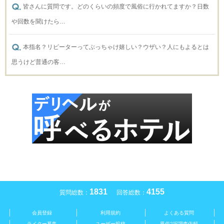
皆さんに質問です。どのくらいの頻度で風俗に行かれてますか？日数
や回数を聞けたら…
本指名？リピーターってぶっちゃけ嬉しい？ウザい？人にもよるとは
思うけど普通の客…
1831
4155
質問総数：
回答総数：
会員登録
利用規約
よくある質問
ライター募集
ユーザー投稿
風俗2択調査依頼