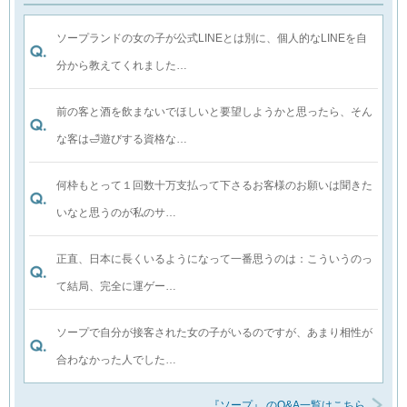
ソープランドの女の子が公式LINEとは別に、個人的なLINEを自
分から教えてくれました…
前の客と酒を飲まないでほしいと要望しようかと思ったら、そん
な客は🛁遊びする資格な…
何枠もとって１回数十万支払って下さるお客様のお願いは聞きた
いなと思うのが私のサ…
正直、日本に長くいるようになって一番思うのは：こういうのっ
て結局、完全に運ゲー…
ソープで自分が接客された女の子がいるのですが、あまり相性が
合わなかった人でした…
『ソープ』 のQ&A一覧はこちら