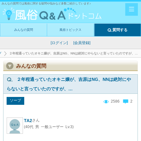
みんなの質問では風俗に関する疑問や悩みなど多数ご紹介しています♪
質問する
みんなの質問
風俗トピックス
[ログイン]
[会員登録]
プ
２年程通っていたオキニ嬢が、吉原はNG、NNは絶対にやらないと言っていたのですが、…
みんなの質問
２年程通っていたオキニ嬢が、吉原はNG、NNは絶対にや
らないと言っていたのですが、…
ソープ
2586
2
TA2
さん
(40代 男 一般ユーザー Lv.3)