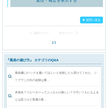
返信・補足を表示する
質問へ戻る
前のページ
次のページ
1/1
『風俗の遊び方』 カテゴリのQ&A
風俗嬢にtバックを履いてほしいと依頼したら受けてくれた、ソ
ープでこの分の金額は書…
本指名？リピーターってぶっちゃけ嬉しい？ウザい？人にもよる
とは思うけど普通の客…