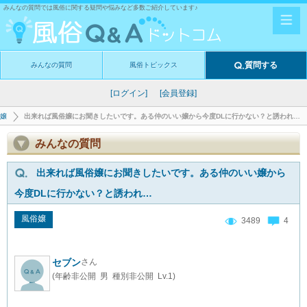
みんなの質問では風俗に関する疑問や悩みなど多数ご紹介しています♪
質問する
みんなの質問
風俗トピックス
[ログイン]
[会員登録]
嬢
出来れば風俗嬢にお聞きしたいです。ある仲のいい嬢から今度DLに行かない？と誘われ…
みんなの質問
出来れば風俗嬢にお聞きしたいです。ある仲のいい嬢から
今度DLに行かない？と誘われ…
風俗嬢
3489
4
セブン
さん
(年齢非公開 男 種別非公開 Lv.1)