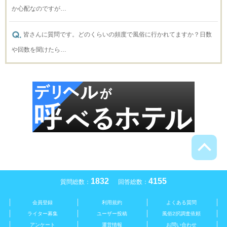
か心配なのですが…
皆さんに質問です。どのくらいの頻度で風俗に行かれてますか？日数
や回数を聞けたら…
1832
4155
質問総数：
回答総数：
会員登録
利用規約
よくある質問
ライター募集
ユーザー投稿
風俗2択調査依頼
アンケート
運営情報
お問い合わせ