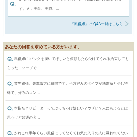
す。Ａ．美白、美脚、…
『風俗嬢』 のQ&A一覧はこちら
あなたの回答を求めている方がいます。
風俗嬢にtバックを履いてほしいと依頼したら受けてくれる約束しても
らった、ソープで…
業界嬢様、先輩殿方に質問です。当方好みのタイプが地雷系と少し特
殊で、好みのコン…
本指名？リピーターってぶっちゃけ嬉しい？ウザい？人にもよるとは
思うけど普通の客…
かれこれ半年くらい風俗にってなくてお気に入りの人に嫌われてない