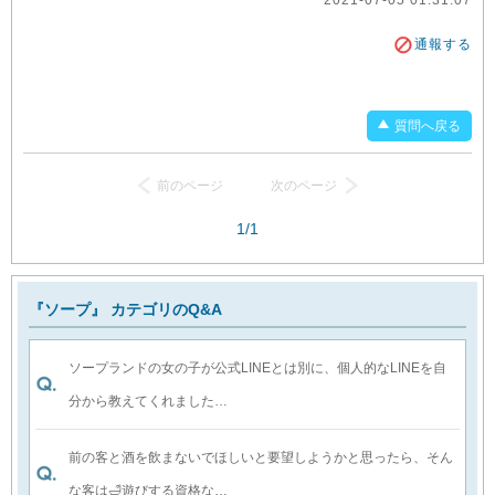
2021-07-05 01:31:07
通報する
質問へ戻る
前のページ
次のページ
1/1
『ソープ』 カテゴリのQ&A
ソープランドの女の子が公式LINEとは別に、個人的なLINEを自
分から教えてくれました…
前の客と酒を飲まないでほしいと要望しようかと思ったら、そん
な客は🛁遊びする資格な…