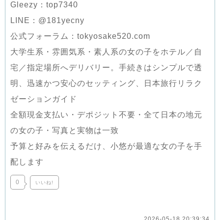
Gleezy：top7340
LINE：@181yecny
公式フォーラム：tokyosake520.com
大学生系・雰囲気系・素人系の女の子をホテル／自
宅／指定場所へデリバリー。手続きはシンプルで透
明、迅速かつ安心のセッティング、日本旅行リラク
ゼーションガイド
全額現金支払い・デポジット不要・全て日本の地元
の女の子・写真と実物は一致
予算と好みを伝えるだけ、小悠が最適な女の子を手
配します
0
いいね!
2026-05-18 20:39:34