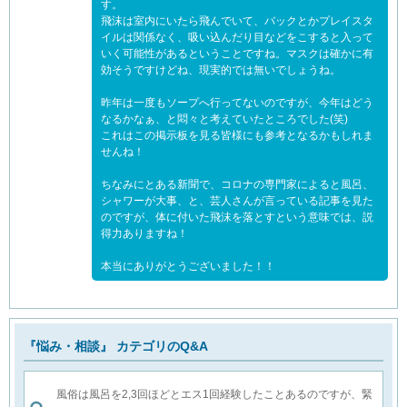
す。
飛沫は室内にいたら飛んでいて、バックとかプレイスタ
イルは関係なく、吸い込んだり目などをこすると入って
いく可能性があるということですね。マスクは確かに有
効そうですけどね、現実的では無いでしょうね。
昨年は一度もソープへ行ってないのですが、今年はどう
なるかなぁ、と悶々と考えていたところでした(笑)
これはこの掲示板を見る皆様にも参考となるかもしれま
せんね！
ちなみにとある新聞で、コロナの専門家によると風呂、
シャワーが大事、と、芸人さんが言っている記事を見た
のですが、体に付いた飛沫を落とすという意味では、説
得力ありますね！
本当にありがとうございました！！
『悩み・相談』 カテゴリのQ&A
風俗は風呂を2,3回ほどとエス1回経験したことあるのですが、緊