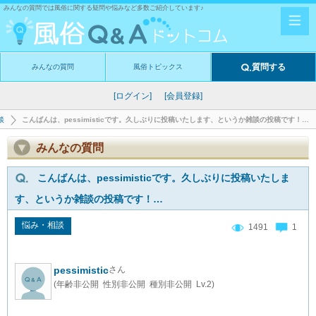
みんなの質問では風俗に関する疑問や悩みなど多数ご紹介しています♪
質問する
みんなの質問
風俗トピックス
[ログイン]
[会員登録]
談
こんばんは、pessimisticです。久しぶりに投稿いたします、というか雑談の投稿です！…
みんなの質問
こんばんは、pessimisticです。久しぶりに投稿いたしま
す、というか雑談の投稿です！…
悩み・相談
1491
1
pessimistic
さん
(年齢非公開 性別非公開 種別非公開 Lv.2)