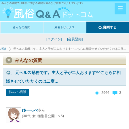
みんなの質問では風俗に関する疑問や悩みなど多数ご紹介しています♪
質問する
みんなの質問
風俗トピックス
[ログイン]
[会員登録]
・相談
元ヘルス勤務です。主人と子が二人おります^^こちらに相談させていただくのは二度…
みんなの質問
元ヘルス勤務です。主人と子が二人おります^^こちらに相
談させていただくのは二度…
悩み・相談
2966
3
ゆーっぺ
さん
(30代 女 種別非公開 Lv.5)