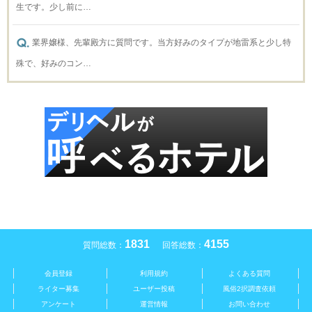
生です。少し前に…
業界嬢様、先輩殿方に質問です。当方好みのタイプが地雷系と少し特
殊で、好みのコン…
1831
4155
質問総数：
回答総数：
会員登録
利用規約
よくある質問
ライター募集
ユーザー投稿
風俗2択調査依頼
アンケート
運営情報
お問い合わせ