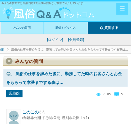
みんなの質問では風俗に関する疑問や悩みなど多数ご紹介しています♪
質問する
みんなの質問
風俗トピックス
[ログイン]
[会員登録]
俗嬢
風俗の仕事を辞めた後に、勤務してた時のお客さんとお金をもらって本番までする事は…
みんなの質問
風俗の仕事を辞めた後に、勤務してた時のお客さんとお金
をもらって本番までする事は…
風俗嬢
7105
5
このこの
さん
(年齢非公開 性別非公開 種別非公開 Lv.1)