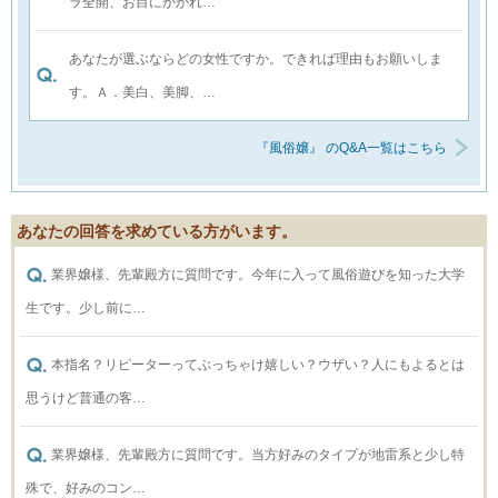
ラ全開、お目にかかれ…
あなたが選ぶならどの女性ですか。できれば理由もお願いしま
す。Ａ．美白、美脚、…
『風俗嬢』 のQ&A一覧はこちら
あなたの回答を求めている方がいます。
業界嬢様、先輩殿方に質問です。今年に入って風俗遊びを知った大学
生です。少し前に…
本指名？リピーターってぶっちゃけ嬉しい？ウザい？人にもよるとは
思うけど普通の客…
業界嬢様、先輩殿方に質問です。当方好みのタイプが地雷系と少し特
殊で、好みのコン…