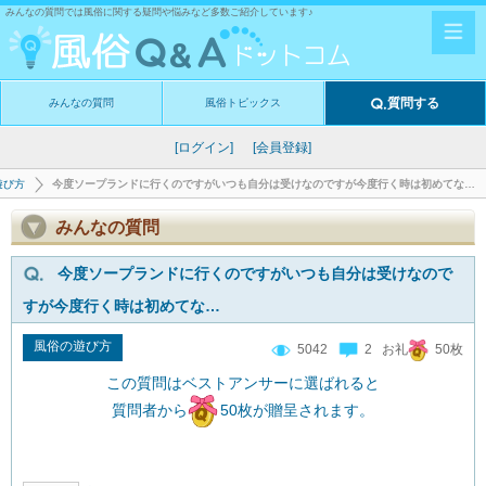
みんなの質問では風俗に関する疑問や悩みなど多数ご紹介しています♪
質問する
みんなの質問
風俗トピックス
[ログイン]
[会員登録]
遊び方
今度ソープランドに行くのですがいつも自分は受けなのですが今度行く時は初めてな…
みんなの質問
今度ソープランドに行くのですがいつも自分は受けなので
すが今度行く時は初めてな…
風俗の遊び方
5042
2 お礼
50枚
この質問はベストアンサーに選ばれると
質問者から
50枚が贈呈されます。