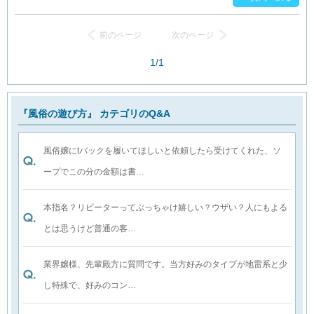
前のページ
次のページ
1/1
『風俗の遊び方』 カテゴリのQ&A
風俗嬢にtバックを履いてほしいと依頼したら受けてくれた、ソ
ープでこの分の金額は書…
本指名？リピーターってぶっちゃけ嬉しい？ウザい？人にもよる
とは思うけど普通の客…
業界嬢様、先輩殿方に質問です。当方好みのタイプが地雷系と少
し特殊で、好みのコン…