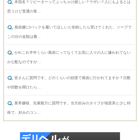
本指名？リピーターってぶっちゃけ嬉しい？ウザい？人にもよるとは
思うけど普通の客…
風俗嬢にtバックを履いてほしいと依頼したら受けてくれた、ソープで
この分の金額は書…
かれこれ半年くらい風俗にってなくてお気に入りの人に嫌われてない
か心配なのですが…
皆さんに質問です。どのくらいの頻度で風俗に行かれてますか？日数
や回数を聞けたら…
業界嬢様、先輩殿方に質問です。当方好みのタイプが地雷系と少し特
殊で、好みのコン…