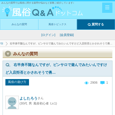
みんなの質問では風俗に関する疑問や悩みなど多数ご紹介しています♪
質問する
みんなの質問
風俗トピックス
[ログイン]
[会員登録]
び方
右半身不随なんですが、ピンサロで遊んでみたいんですけど入店拒否とかされそうで勇…
みんなの質問
右半身不随なんですが、ピンサロで遊んでみたいんですけ
ど入店拒否とかされそうで勇…
風俗の遊び方
2906
1
よしたろう
さん
(30代 男 風俗初心者 Lv.1)