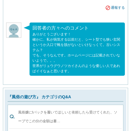
通報する
回答者の方々へのコメント
ありがとうございます！
確かに、私が病気する以前だと、シート型でも狭い玄関
というか入口で靴を脱がないといけなっくて。古いシス
テム？
でも、そうなんです。ホームページには記載されていな
いようで。。。
世界がリュウグウノツカイさんのような優しい人であれ
ばイイなぁと思います。
『風俗の遊び方』 カテゴリのQ&A
風俗嬢にtバックを履いてほしいと依頼したら受けてくれた、ソ
ープでこの分の金額は書…