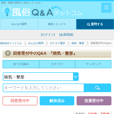
病気・整形の質問をご紹介しています♪
質問する
みんなの質問
風俗トピックス
[ログイン]
[会員登録]
風俗Q&Aドットコム
みんなの質問
カテゴリ選択
病気・整形
回答受付中のQ&A
回答受付中のQ&A 『病気・整形』
全てのQ&A
カテゴリ
ランキング
回答受付中
解決済み
投票受付中