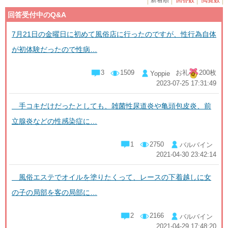
新着順
回答数
閲覧数
回答受付中のQ&A
7月21日の金曜日に初めて風俗店に行ったのですが、性行為自体
が初体験だったので性病…
3
1509
お礼
200枚
Yoppie
2023-07-25 17:31:49
手コキだけだったとしても、雑菌性尿道炎や亀頭包皮炎、前
立腺炎などの性感染症に…
1
2750
バルバイン
2021-04-30 23:42:14
風俗エステでオイルを塗りたくって、レースの下着越しに女
の子の局部を客の局部に…
2
2166
バルバイン
2021-04-29 17:48:20